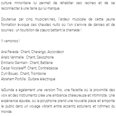
culture minoritaire lui permet de réhabiter ses racines et de se
reconnecter à une terre qui lui manque.
Soutenue par cinq musicien.nes, l’ardeur musicale de cette jeune
formation évoque ces chaudes nuits où l’on s’enivre de danses et de
sourires : un tourbillon de cœurs battant la chamade !
Y vamonos !
Ana Pereda : Chant, Charango, Accordéon
Anaïs Vanmalle : Chant, Saxophone
Emiliano Germain : Chant, Batterie
Cesar Nicolaieff: Chant, Contrebasse
Cyril Bouas : Chant, Trombone
Abraham Portilla : Guitare électrique
laGuinda a également une version Trio, une facette où la proximité des
voix et des instruments crée une ambiance chaleureuse et intiminste. Une
expérience épurée, où la polyphonie prend une nouvelle place et emporte
le public dans un voyage vibrant entre accents asturiens et rythmes du
monde.