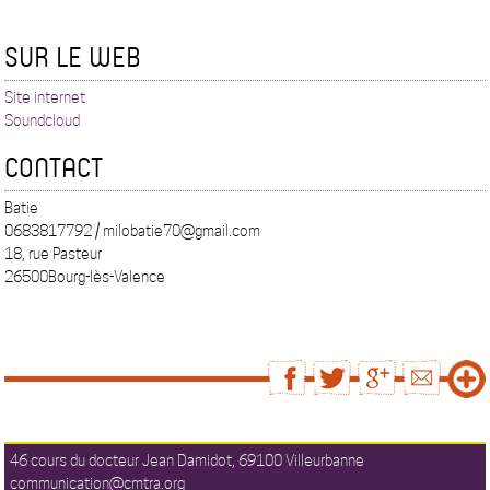
SUR LE WEB
Site internet
Soundcloud
CONTACT
Batie
0683817792 / milobatie70@gmail.com
18, rue Pasteur
26500Bourg-lès-Valence
46 cours du docteur Jean Damidot, 69100 Villeurbanne
communication@cmtra.org