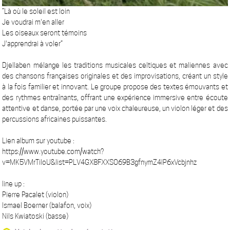
“Là où le soleil est loin
Je voudrai m'en aller
Les oiseaux seront témoins
J'apprendrai à voler”
Djellaben mélange les traditions musicales celtiques et maliennes avec
des chansons françaises originales et des improvisations, créant un style
à la fois familier et innovant. Le groupe propose des textes émouvants et
des rythmes entraînants, offrant une expérience immersive entre écoute
attentive et danse, portée par une voix chaleureuse, un violon léger et des
percussions africaines puissantes.
Lien album sur youtube :
https://www.youtube.com/watch?
v=MK5VMrTiloU&list=PLV4GX8FXXSO69B3gfnymZ4lP6xVcbjnhz
line up :
Pierre Pacalet (violon)
Ismael Boerner (balafon, voix)
Nils Kwiatoski (basse)