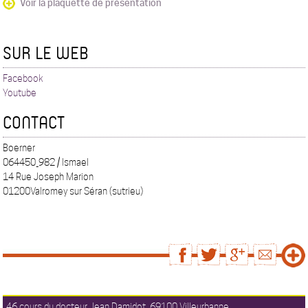
Voir la plaquette de présentation
SUR LE WEB
Facebook
Youtube
CONTACT
Boerner
064450_982 / Ismael
14 Rue Joseph Marion
01200Valromey sur Séran (sutrieu)
46 cours du docteur Jean Damidot, 69100 Villeurbanne