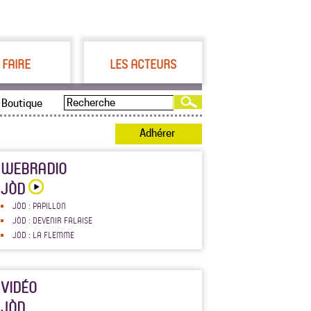
 FAIRE
LES ACTEURS
Boutique
Adhérer
WEBRADIO
JÒD
JÒD : PAPILLON
JÒD : DEVENIR FALAISE
JÒD : LA FLEMME
VIDÉO
JÒD