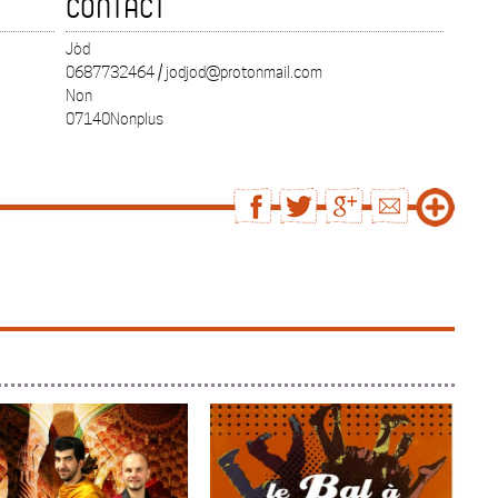
CONTACT
Jòd
0687732464 / jodjod@protonmail.com
Non
07140Nonplus