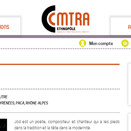
IONS
A
Mon compte
AUTRE
PYRÉNÉES, PACA, RHÔNE-ALPES
Jòd est un poète, compositeur et chanteur qui a les pieds
dans la tradition et la tête dans la modernité.