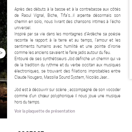
Après des débuts à la basse et à la contrebasse aux côtés
de Raoul Vignal, Biche, Tifa’s...il arpente désormais son
chemin en solo, nous livrant des chansons intimes à l’écho
universel.
Inspiré par sa vie dans les montagnes d’Ardèche sa poésie
raconte le rapport à la terre et au temps, l’amour et les
sentiments humains avec humilité et une pointe d’ironie
>
comme les anciens savaient le faire jadis autour du feu.
Entouré de ses synthétiseurs Jòd défriche un chemin qui va
de la tradition du rythme et du verbe occitan aux musiques
électroniques, se trouvant des filiations improbables entre
Claude Nougaro, Massilia Sound System, Nicolás Jaar...
Jòd est à découvrir sur scène ; accompagné de son vocoder
comme d’un chœur polyphonique il nous joue une musique
hors du temps.
Voir la plaquette de présentation