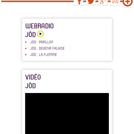
WEBRADIO
JÒD
JÒD : PAPILLON
JÒD : DEVENIR FALAISE
JÒD : LA FLEMME
VIDÉO
JÒD