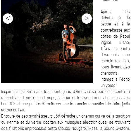
Après des
<
>
débuts à la
basse et à la
contrebasse aux
côtés de Raoul
Vignal, Biche,
Tifa’s...il arpente
désormais son
chemin en solo,
nous livrant des
chansons
intimes à l’écho
universel.
Inspiré par sa vie dans les montagnes d’Ardèche sa poésie raconte le
rapport à la terre et au temps, l’amour et les sentiments humains avec
humilité et une pointe d’ironie comme les anciens savaient le faire jadis
autour du feu.
Entouré de ses synthétiseurs Jòd défriche un chemin qui va de la tradition
du rythme et du verbe occitan aux musiques électroniques, se trouvant
des filiations improbables entre Claude Nougaro, Massilia Sound System,