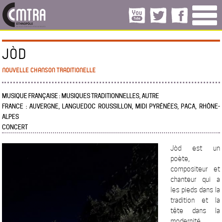
JÒD
NOUVELLE CHANSON TRADITIONELLE
MUSIQUE FRANÇAISE : MUSIQUES TRADITIONNELLES, AUTRE
FRANCE : AUVERGNE, LANGUEDOC ROUSSILLON, MIDI PYRÉNÉES, PACA, RHÔNE-
ALPES
CONCERT
Jòd est un
poète,
compositeur et
chanteur qui a
les pieds dans la
tradition et la
tête dans la
modernité.