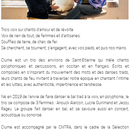
Trois voix sur chants d'amour et de révolte
Voix de rien de tout, de femmes et d'artisanes.
Souffles de terre, de chair, de fer.
Se cherchent, se tournent, s'engagent, avec vos pieds, et puis nos mains.
Clume est un trio des environs de Saint-Etienne qui mêle chants
polyphoniques et percussions, en occitan et en français. Écrits et
composés en s'inspirant du mouvement des mots et des danses trads,
leurs chants de feu invitent à traverser notre époque en chantant l’intime
et les luttes, avec authenticité, impertinence et tendresse.
Né en 2019 de l’envie de faire danser le bal trad à la voix, en polyphonie, le
trio se compose de 3 femmes : Anouck Alarcon, Lucile Guirimand et Jessy
Ragey. Le groupe fait danser en bal, et se savoure aussi en concert,
acoustique ou sonorisé.
Clume est accompagné par le CMTRA, dans le cadre de la Sélection