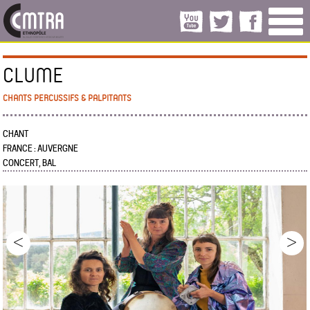
CLUME
CHANTS PERCUSSIFS & PALPITANTS
CHANT
FRANCE : AUVERGNE
CONCERT, BAL
<
>