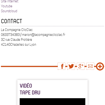
Site internet
Youtube
Soundcloud
CONTACT
La Compagnie ClicClac
0633734383 / marion@lacompagnieclicclac.fr
32 rue Claude Protière
42140Chazelles sur Lyon
VIDÉO
TAPE DRU