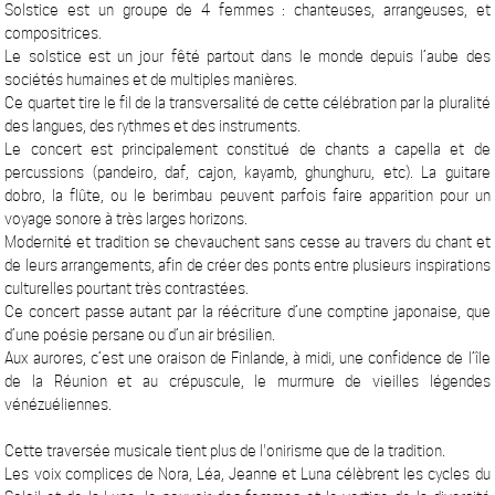
Solstice est un groupe de 4 femmes : chanteuses, arrangeuses, et
compositrices.
Le solstice est un jour fêté partout dans le monde depuis l’aube des
sociétés humaines et de multiples manières.
Ce quartet tire le fil de la transversalité de cette célébration par la pluralité
des langues, des rythmes et des instruments.
Le concert est principalement constitué de chants a capella et de
percussions (pandeiro, daf, cajon, kayamb, ghunghuru, etc). La guitare
dobro, la flûte, ou le berimbau peuvent parfois faire apparition pour un
voyage sonore à très larges horizons.
Modernité et tradition se chevauchent sans cesse au travers du chant et
de leurs arrangements, afin de créer des ponts entre plusieurs inspirations
culturelles pourtant très contrastées.
Ce concert passe autant par la réécriture d’une comptine japonaise, que
d’une poésie persane ou d’un air brésilien.
Aux aurores, c’est une oraison de Finlande, à midi, une confidence de l’île
de la Réunion et au crépuscule, le murmure de vieilles légendes
vénézuéliennes.
Cette traversée musicale tient plus de l'onirisme que de la tradition.
Les voix complices de Nora, Léa, Jeanne et Luna célèbrent les cycles du