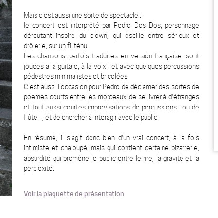
Mais c'est aussi une sorte de spectacle :
le concert est interprété par Pedro Dos Dos, personnage
déroutant inspiré du clown, qui oscille entre sérieux et
drôlerie, sur un fil ténu.
Les chansons, parfois traduites en version française, sont
jouées à la guitare, à la voix - et avec quelques percussions
pédestres minimalistes et bricolées.
C'est aussi l'occasion pour Pedro de déclamer des sortes de
poèmes courts entre les morceaux, de se livrer à d'étranges
et tout aussi courtes improvisations de percussions - ou de
flûte - , et de chercher à interagir avec le public.
En résumé, il s'agit donc bien d'un vrai concert, à la fois
intimiste et chaloupé, mais qui contient certaine bizarrerie,
absurdité qui promène le public entre le rire, la gravité et la
perplexité.
Voir la plaquette de présentation