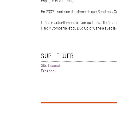
Espagne et à l’étranger.
En 2007 il sort son deuxième disque Sentires y Qu
Il réside actuellement à Lyon où il travaille à s
Haro y Compañía, et du Duo Color Canela avec la
SUR LE WEB
Site internet
Facebook