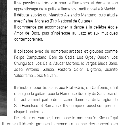
Il se passionne très vite pour le Flamenco et démarre son
apprentissage de la guitare flamenca traditionnelle à Madrid.
Il débute auprès du Maestro Alejandro Manzano, puis étudie
avec Rafael Morales (Prix National de Guitare)
Il commence par accompagner la danse à la célèbre école
Amor de Dios, puis s’intéresse au Jazz et aux musiques
contemporaines.
Il collabore avec de nombreux artistes et groupes comme
Felipe Campuzano, Beni de Cadiz, Les Gypsy Queen, Los
Chunguitos, Los Calis, Azucar Moreno, le Vargas Blues Band,
Jose Antonio Galicia, Pastora Soler, Digitano, Juanito
Valderrama, José Galvan…
Il s’installe pour trois ans aux Etats-Unis, en Californie, où il
enseigne la guitare pour la Flamenco Society de San Jose et
fait activement partie de la scène flamenca de la region de
San Francisco et San Jose. Il y compose aussi son premier
disque Ponderosa.
De retour en Europe, il compose le morceau “el Kiosco” qui
”. Il forme différents groupes flamencos et donne des concerts en