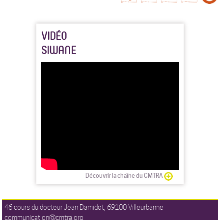
VIDÉO
SIWANE
Découvrir la chaîne du CMTRA
46 cours du docteur Jean Damidot, 69100 Villeurbanne
communication@cmtra.org