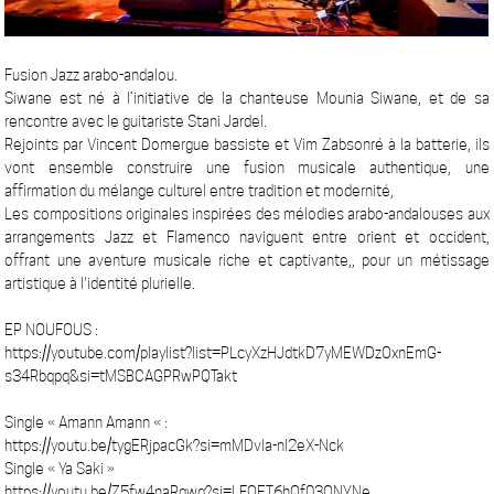
Fusion Jazz arabo-andalou.
Siwane est né à l’initiative de la chanteuse Mounia Siwane, et de sa
rencontre avec le guitariste Stani Jardel.
Rejoints par Vincent Domergue bassiste et Vim Zabsonré à la batterie, ils
vont ensemble construire une fusion musicale authentique, une
affirmation du mélange culturel entre tradition et modernité,
Les compositions originales inspirées des mélodies arabo-andalouses aux
arrangements Jazz et Flamenco naviguent entre orient et occident,
offrant une aventure musicale riche et captivante,, pour un métissage
artistique à l'identité plurielle.
EP NOUFOUS :
https://youtube.com/playlist?list=PLcyXzHJdtkD7yMEWDzOxnEmG-
s34Rbqpq&si=tMSBCAGPRwPQTakt
Single « Amann Amann « :
https://youtu.be/tygERjpacGk?si=mMDvIa-nI2eX-Nck
Single « Ya Saki »
https://youtu.be/Z5fw4naRqwg?si=LFOET6hQf03ONYNe