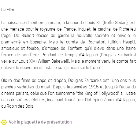
Le Film
La naissance d’héritiers jumeaux, à la cour de Louis XIII (Rolfe Sedan), est
une menace pour le royaume de France. Inquiet, le cardinal de Richelieu
(Nigel De Brulier) décide de garder la nouvelle secrète et envoie le
premier-né en Espagne. Mais le comte de Rochefort (Ullrich Haupt),
ambitieux et fourbe, s’empare de l’enfant, qu’il élève dans une haine
féroce de son frère. Pendant ce temps, d’Artagnan (Douglas Fairbanks)
veille sur Louis XIV (William Bakewell). Mais le moment venu, le comte fait
enlever le souverain et installe son jumeau sur le trône.
Gloire des films de cape et d’épée, Douglas Fairbanks est l’une des plus
grandes vedettes du muet. Depuis les années 1915 et jusqu’à l’aube du
cinéma parlant, celui que l’on surnomme "the King of Hollywood" s’illustre
dans des rôles célèbres, incarnant tour à tour l’intrépide Zorro, d’Artagnan,
ou Robin des Bois.
Voir la plaquette de présentation