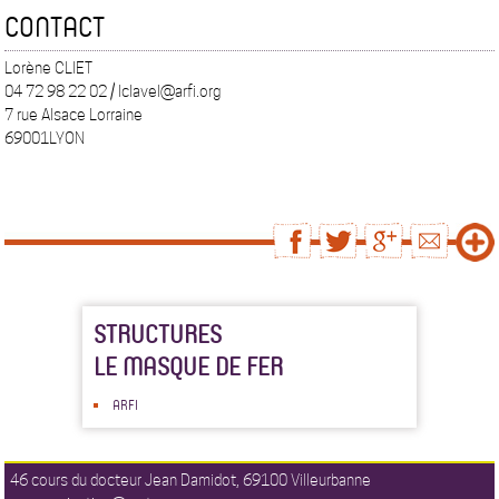
CONTACT
Lorène CLIET
04 72 98 22 02 / lclavel@arfi.org
7 rue Alsace Lorraine
69001LYON
STRUCTURES
LE MASQUE DE FER
ARFI
46 cours du docteur Jean Damidot, 69100 Villeurbanne