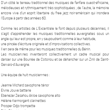
D’un côté le terreau traditionnel des musiques de fanfare ouest-africaine,
mélodieuses et rythmiquement très sophistiquées ; de l’autre, la mémoire
encore vive d’un esprit libertaire du free jazz noir-américain qui inondera
l’Europe à partir des années 60.
Comme les artistes de L’Excentrale le font depuis plusieurs décennies, il
s’agit d’appréhender les musiques traditionnelles auvergnates sous un
angle qui leur est propre, en y saupoudrant comme à leur habitude,
une pincée d’écriture originale et d’improvisations collectives.
Il en sera de même pour les musiques traditionnelles du Bénin.
Les musicien.nes inventeront collectivement un cadre musical pour
danser sur une Bourrée de Cotonou et se déhancher sur un Zinli de Saint-
Gervais-d’Auvergne.
Une équipe de huit musicien-nes :
Jeanne Michard saxophone ténor
Elvire Jouve batterie
Ebenezer Zesahou Akloe saxophone alto
Hélène Kermorgant clarinettes
Prosper Odjo trompette