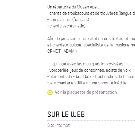
Un répertoire du Moyen Age …
- chants de troubadours et de trouvères (langue d'
- complaintes (français)
- chants sacrés (latin)
Afin de préciser l'interprétation des textes et 
et chanteur suisse, spécialiste de la musique
CPMDT - ADAMI)
… qui joue avec les musiques improvisées
- voix parlée, jeux de consonnes, éclats de voix
- éléments de « beat box » (recherches de timbr
- le « chanter en flûte » : une sonorité inédite...
Voir la plaquette de présentation
SUR LE WEB
Site internet