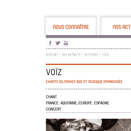
NOUS CONNAÎTRE
NOS ACT
accueil
>
les acteurs
>
artistes >
voïz
VOÏZ
CHANTS DU MOYEN AGE ET MUSIQUE IMPROVISÉE
CHANT
FRANCE : AQUITAINE / EUROPE : ESPAGNE
CONCERT