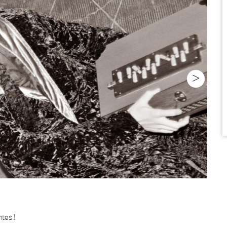
>
ntes !