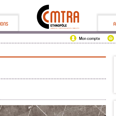
IONS
A
Mon compte