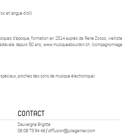
oc et langue d'oïl)
musiques d'époque, formation en 2014 auprès de René Zosso, vielliste
 médiévale depuis 50 ans, www.musiqueabourdon.ch. (compagnonnage
e spéciaux, proches des sons de musique électronique)
CONTACT
Dauvergne Brigitte
06 08 73 94 46 / diffusion@juliegarnier.com