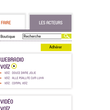
 FAIRE
LES ACTEURS
Boutique
Adhérer
WEBRADIO
VOÏZ
VOÏZ : DOUCE DAME JOLIE
VOÏZ : ALLE PSALLITE CUM LUYA
VOÏZ : COMPIL VOÏZ
VIDÉO
VOÏZ