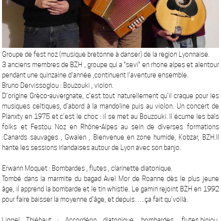
Groupe de fest noz (musique bretonne à danser) de la region Lyonnaise.
3 anciens membres de BZH , groupe qui a "sevi" en rhone alpes et alentour
pendant une quinzaine d'année ,continuent l'aventure ensemble.
Bruno Dervissoglou : Bouzouki , violon.
D’origine Grèco-auvergnate, c’est tout naturellement qu’il craque pour les
musiques celtiques, d’abord à la mandoline puis au violon. Un concert de
Planxty en 1975 et c’est le choc : il se met au Bouzouki. Il écume les bals
folks et Festou Noz en Rhône-Alpes au sein de diverses formations
:Canards sauvages , Gwaïen , Bienvenue en zone humide, Kobzar, BZH.Il
hante les sessions irlandaises autour de Lyon avec son banjo.
Erwann Moquet : Bombardes , flutes , clarinette diatonique.
Tombé dans la marmite du bagad Avel Mor de Roanne dès le plus jeune
âge, il apprend la bombarde et le tin whistle. Le gamin rejoint BZH en 1992
pour faire baisser la moyenne d’âge, et depuis…..ça fait qu’voilà.
Lionel Thiébaut : Accordéon diatonique, bombardes, flutes,biniou,