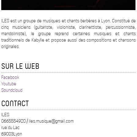
ILES est un groupe de musiques et chants berbères à Lyon. Constitué de
cinq musiciens (guitariste, violoniste, clarinettiste, percussionniste,
mandoliniste), le groupe reprend certaines musiques et chants
traditionnels de Kabylie et propose aussi des compositions et chansons
originales.
SUR LE WEB
Facebook
Youtube
Soundcloud
CONTACT
ILES
0665554920 / iles.musique@gmail.com
rue du Lac
69003Lyon