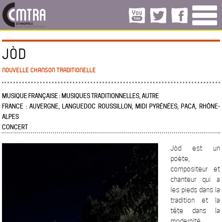
JÒD
NOUVELLE CHANSON TRADITIONELLE
MUSIQUE FRANÇAISE : MUSIQUES TRADITIONNELLES, AUTRE
FRANCE : AUVERGNE, LANGUEDOC ROUSSILLON, MIDI PYRÉNÉES, PACA, RHÔNE-
ALPES
CONCERT
Jòd est un
poète,
compositeur et
chanteur qui a
les pieds dans la
tradition et la
tête dans la
modernité.