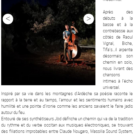
Après des
<
>
débuts à la
basse et à la
contrebasse aux
côtés de Raoul
Vignal, Biche,
Tifa’s...il arpente
désormais son
chemin en solo,
nous livrant des
chansons
intimes à l’écho
universel.
Inspiré par sa vie dans les montagnes d’Ardèche sa poésie raconte le
rapport à la terre et au temps, l’amour et les sentiments humains avec
humilité et une pointe d’ironie comme les anciens savaient le faire jadis
autour du feu.
Entouré de ses synthétiseurs Jòd défriche un chemin qui va de la tradition
du rythme et du verbe occitan aux musiques électroniques, se trouvant
des filiations improbables entre Claude Nougaro, Massilia Sound System,