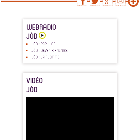
WEBRADIO
JÒD
JÒD : PAPILLON
JÒD : DEVENIR FALAISE
JÒD : LA FLEMME
VIDÉO
JÒD