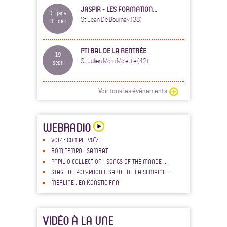
JASPIR - LES FORMATION...
01 janv
St Jean De Bournay (38)
31 déc
PTI BAL DE LA RENTRÉE
19
St Julien Molin Molette (42)
sept
Voir tous les événements
WEBRADIO
VOÏZ : COMPIL VOÏZ
BOM TEMPO : SAMBAT
PAPILIO COLLECTION : SONGS OF THE MANDE ...
STAGE DE POLYPHONIE SARDE DE LA SEMAINE ...
MERLINE : EN KONSTIG FAN
VIDÉO À LA UNE