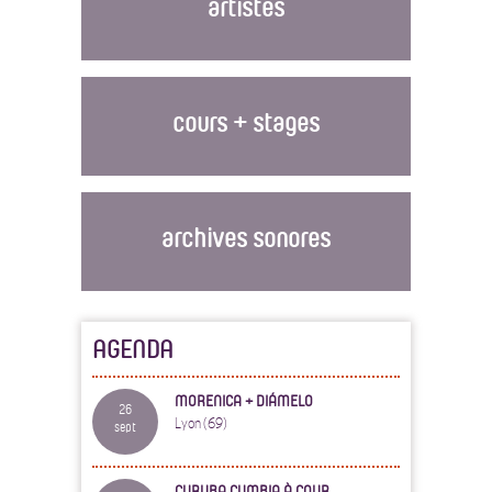
artistes
cours + stages
archives sonores
AGENDA
MORENICA + DIÁMELO
26
Lyon (69)
sept
CURUBA CUMBIA À COUR...