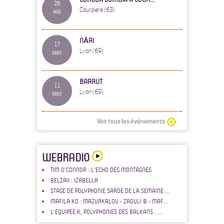
28
Courpiere (63)
aoû
NĀRI
17
Lyon (69)
sept
BARRUT
11
Lyon (69)
sept
Voir tous les événements
WEBRADIO
TIM O'CONNOR : L'ECHO DES MONTAGNES
BELZAII : IZABELLA
STAGE DE POLYPHONIE SARDE DE LA SEMAINE ...
MAFILA KO : MAZURKALOU - ZAOULI © - MAF...
L'EQUIPEE K, POLYPHONIES DES BALKANS : ...