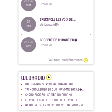
29 > 30
Lyon (69)
sept
SPECTACLE LES VOIX DE ...
26
Vénissieux (69)
mars
CONCERT DE THIBAUT PR�...
29 > 30
Lyon (69)
octo
Voir tous les événements
WEBRADIO
HAUT-VIVARAIS : POIO PAS TRAVALHAR
TRI KOROLLERIEN EN DUO : GAVOTTE BAS LE�...
CHORO FACEIRO : SAMBA DA ARANHA
LE PROJET SCHINÉAR : INDIEN - LE PROJET...
AL ANDALUS FLAMENCO NUEVO : TARANTO - AL...