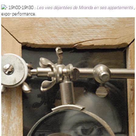
19h00-19h30 :
Les vies déjantées de Miranda en ses appartements
,
expo- performance.