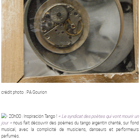
crédit photo : PA Gourion
20h00 :
Inspiración Tango !
« Le syndicat des poètes qui vont mourir un
jour »
nous fait découvrir des poèmes du tango argentin chanté, sur fond
musical, avec la complicité de musiciens, danseurs et performeurs
parfumés.