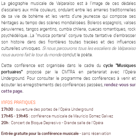
La géographie musicale de Valparaíso est à l’image de ces dédales
d’escaliers aux mille couleurs, ondulant entre les amarres tra
ditionnelles
de sa vie de bohème et les vents d’une jeunesse qui compose ses
héritages au tempo des scènes mondialisées. Boleros espagnols, valses
péruviennes, tangos argentins, cumbia chilena, cuecas romantiques, rock
psychédélique...La “musica portena” conjure toute tentative d’embrasser
son histoire dans des frontières toutes tracées et des influences
culturelles univoques.
Si nous parcourons tous les escaliers de Valparaiso
nous aurons fait le tour du monde
conclut le poète.
Cette conférence est organisée dans le cadre du
cycle "Musiques
portuaires"
proposé par le CMTRA en partenariat avec l'Opéra
Underground. Pour consulter le programme des conférences à venir et
écouter les enregistrements des conférences passées,
rendez-vous sur
cette page
.
INFOS PRATIQUES
17h30
: ouverture des portes de l'Opéra Underground
17h45 - 19h45
: conférence musicale de Mauricio Gomez Galvez
20h
: Concert de Bloque Depresivo - Grande salle de l'Opéra
Entrée gratuite pour la conférence musicale
- sans réservation