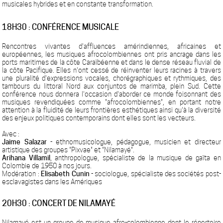
musicales hybrides et en constante transformation.
18H30 : CONFÉRENCE MUSICALE
Rencontres vivantes d'affluences amérindiennes, africaines et
européennes, les musiques afrocolombiennes ont pris ancrage dans les
ports maritimes de la côte Caraïbéenne et dans le dense réseau fluvial de
la côte Pacifique. Elles n'ont cessé de réinventer leurs racines à travers
une pluralité d'expressions vocales, chorégraphiques et rythmiques, des
tambours du littoral Nord aux conjuntos de marimba, plein Sud. Cette
conférence nous donnera l'occasion d'aborder ce monde foisonnant des
musiques revendiquées comme "afrocolombiennes", en portant notre
attention à la fluidité de leurs frontières esthétiques ainsi qu'à la diversité
des enjeux politiques contemporains dont elles sont les vecteurs.
Avec :
Jaime Salazar
- ethnomusicologue, pédagogue, musicien et directeur
artistique des groupes "Pixvae" et "Nilamayé".
Arihana Villamil
, anthropologue, spécialiste de la musique de gaïta en
Colombie de 1950 à nos jours.
Modération :
Elisabeth Cunin
- sociologue, spécialiste des sociétés post-
esclavagistes dans les Amériques
20H30 : CONCERT DE NILAMAYÉ
Nilamayé est un groupe de musique afro-colombienne dont le répertoire