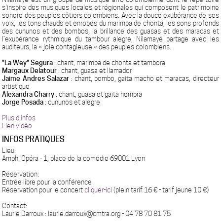
s'inspire des musiques locales et régionales qui composent le patrimoine
sonore des peuples côtiers colombiens. Avec la douce exubérance de ses
voix, les tons chauds et enrobés du marimba de chonta, les sons profonds
des cununos et des bombos, la brillance des guasas et des maracas et
l’exubérance rythmique du tambour alegre, Nilamayé partage avec les
auditeurs, la « joie contagieuse » des peuples colombiens.
"La Wey" Segura
: chant, marimba de chonta et tambora
Margaux Delatour
: chant, guasa et llamador
Jaime Andres Salazar
: chant, bombo, gaita macho et maracas, directeur
artistique
Alexandra Charry
: chant, guasa et gaita hembra
Jorge Posada
: cununos et alegre
Plus d'infos
Lien vidéo
INFOS PRATIQUES
Lieu:
Amphi Opéra - 1, place de la comédie 69001 Lyon
Réservation:
Entrée libre pour la conférence
Réservation pour le concert
cliquer-ici
(plein tarif 16 € - tarif jeune 10 €)
Contact:
Laurie Darroux : laurie.darroux@cmtra.org - 04 78 70 81 75