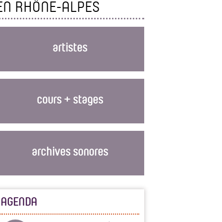
EN RHÔNE-ALPES
artistes
cours + stages
archives sonores
AGENDA