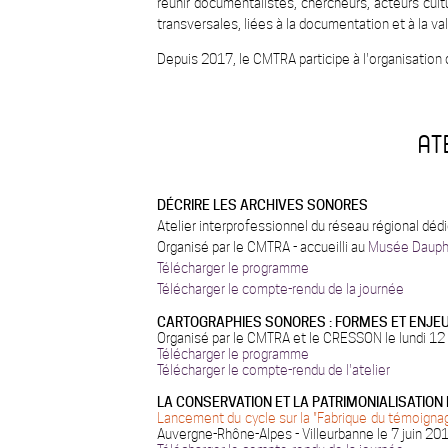
réunir documentalistes, chercheurs, acteurs cult
transversales, liées à la documentation et à la v
Depuis 2017, le CMTRA participe à l'organisation
AT
DÉCRIRE LES ARCHIVES SONORES
Atelier interprofessionnel du réseau régional déd
Organisé par le CMTRA - accueilli au
Musée Dauph
Télécharger le programme
Télécharger le compte-rendu de la journée
CARTOGRAPHIES SONORES : FORMES ET ENJE
Organisé par le CMTRA et le CRESSON le lundi 1
Télécharger le programme
Télécharger le compte-rendu de l'atelier
LA CONSERVATION ET LA PATRIMONIALISATIO
Lancement du cycle sur la "Fabrique du témoignag
Auvergne-Rhône-Alpes - Villeurbanne le 7 juin 20