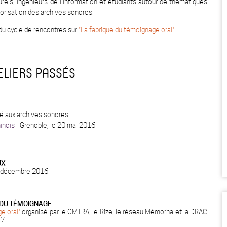
urels, ingénieurs de l’information et étudiants autour de thématiques
alorisation des archives sonores.
 du cycle de rencontres sur
"La fabrique du témoignage oral"
.
ELIERS PASSÉS
ié aux archives sonores
inois
- Grenoble, le 20 mai 2016
UX
2 décembre 2016.
N DU TÉMOIGNAGE
e oral"
organisé par le CMTRA, le Rize, le réseau Mémorha et la DRAC
17.