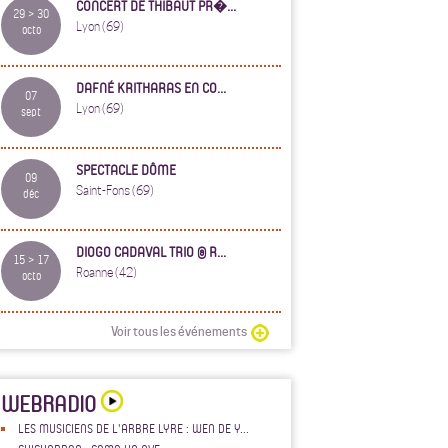
CONCERT DE THIBAUT PR�...
29 > 30
Lyon (69)
octo
DAFNÉ KRITHARAS EN CO...
07
Lyon (69)
sept
SPECTACLE DÔME
09
Saint-Fons (69)
déc
DIOGO CADAVAL TRIO @ R...
15 > 17
Roanne (42)
octo
Voir tous les événements
WEBRADIO
LES MUSICIENS DE L'ARBRE LYRE : WEN DE Y...