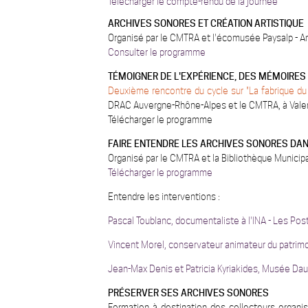
Télécharger le compte-rendu de la journée
ARCHIVES SONORES ET CRÉATION ARTISTIQUE
Organisé par le CMTRA et l'écomusée Paysalp - 
Consulter le programme
TÉMOIGNER DE L'EXPÉRIENCE, DES MÉMOIRES 
Deuxième rencontre du cycle sur "La fabrique d
DRAC Auvergne-Rhône-Alpes et le CMTRA, à Val
T
éléch
arger
l
e programme
FAIRE ENTENDRE LES ARCHIVES SONORES DAN
Organisé par le CMTRA et la Bibliothèque Municipa
Télécharger le programme
Entendre les interventions :
Pascal Toublanc, documentaliste à l'INA - Les Po
Vincent Morel, conservateur animateur du patrim
Jean-Max Denis et Patricia Kyriakides, Musée Dau
PRÉSERVER SES ARCHIVES SONORES
Formation à destination des collecteurs organ