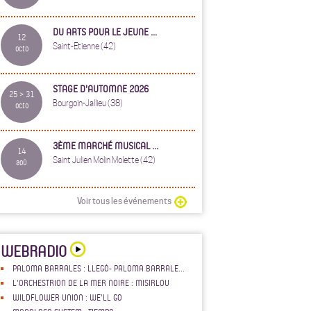
DU ARTS POUR LE JEUNE ...
12
Saint-Etienne (42)
octo
STAGE D'AUTOMNE 2026
25 > 31
Bourgoin-Jallieu (38)
octo
3ÈME MARCHÉ MUSICAL ...
14
Saint Julien Molin Molette (42)
aoû
Voir tous les événements
WEBRADIO
PALOMA BARRALES : LLEGÓ- PALOMA BARRALE...
L'ORCHESTRION DE LA MER NOIRE : MISIRLOU
WILDFLOWER UNION : WE'LL GO