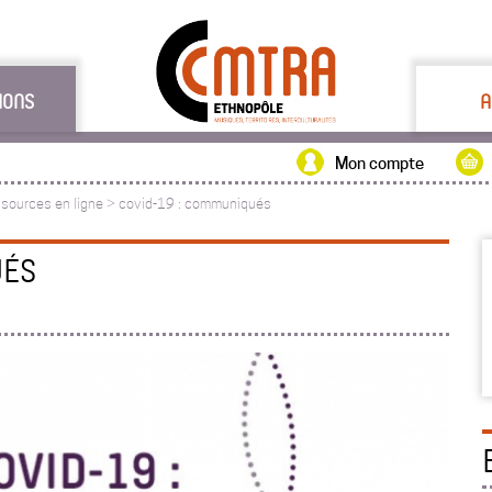
IONS
A
Mon compte
ssources en ligne
>
covid-19 : communiqués
UÉS