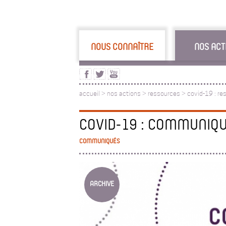
NOUS CONNAÎTRE
NOS ACT
accueil
>
nos actions
>
ressources
>
covid-19 : re
COVID-19 : COMMUNIQ
COMMUNIQUÉS
ARCHIVE