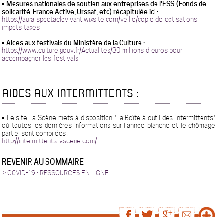
• Mesures nationales de soutien aux entreprises de l'ESS (Fonds de
solidarité, France Active, Urssaf, etc) récapitulée ici :
https://aura-spectaclevivant.wixsite.com/veille/copie-de-cotisations-
impots-taxes
• Aides aux festivals du Ministère de la Culture :
https://www.culture.gouv.fr/Actualites/30-millions-d-euros-pour-
accompagner-les-festivals
AIDES AUX INTERMITTENTS :
• Le site La Scène mets à disposition "La Boîte à outil des intermittents"
où toutes les dernières informations sur l'année blanche et le chômage
partiel sont compilées :
http://intermittents.lascene.com/
REVENIR AU SOMMAIRE
> COVID-19 : RESSOURCES EN LIGNE