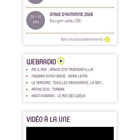
STAGE D'AUTOMNE 2026
25 > 31
Bourgoin-Jallieu (38)
octo
Voir tous les événements
WEBRADIO
PIK & POK : APANO STIN TRIANDAFYLLIA
NADARA GYPSY BAND : HORA LENTA
LE VERCORS : TOUS LES VACHOURINS, LA GEN...
ARTHO DUO : TORBAK
HAUT-VIVARAIS : LE ROI DES GUEUX
VIDÉO À LA UNE