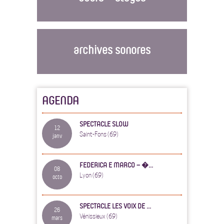
archives sonores
AGENDA
SPECTACLE SLOW
12
Saint-Fons (69)
janv
FEDERICA E MARCO – �...
08
Lyon (69)
octo
SPECTACLE LES VOIX DE ...
26
Vénissieux (69)
mars