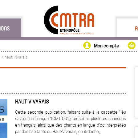
IONS
A
Mon compte
s
>
haut-vivarais
HAUT-VIVARAIS
Cette seconde publication, faisant suite à la cassette "Ièu
savo una chançon "(CMT 001), présente plusieurs chansons
en français, ainsi que des chants en langue d’oc interprétés
par des habitants du Haut-Vivarais, en Ardèche,