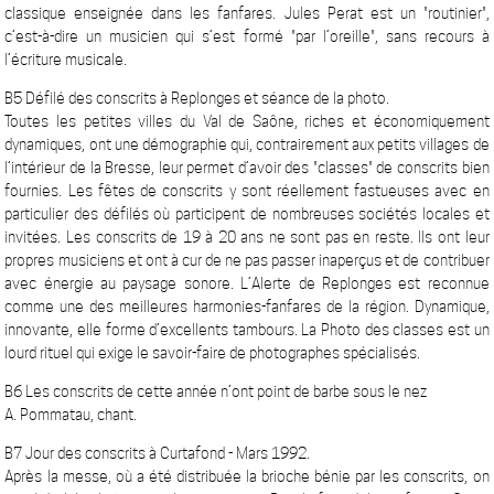
classique enseignée dans les fanfares. Jules Perat est un "routinier",
c’est-à-dire un musicien qui s’est formé "par l’oreille", sans recours à
l’écriture musicale.
B5 Défilé des conscrits à Replonges et séance de la photo.
Toutes les petites villes du Val de Saône, riches et économiquement
dynamiques, ont une démographie qui, contrairement aux petits villages de
l’intérieur de la Bresse, leur permet d’avoir des "classes" de conscrits bien
fournies. Les fêtes de conscrits y sont réellement fastueuses avec en
particulier des défilés où participent de nombreuses sociétés locales et
invitées. Les conscrits de 19 à 20 ans ne sont pas en reste. Ils ont leur
propres musiciens et ont à cur de ne pas passer inaperçus et de contribuer
avec énergie au paysage sonore. L’Alerte de Replonges est reconnue
comme une des meilleures harmonies-fanfares de la région. Dynamique,
innovante, elle forme d’excellents tambours. La Photo des classes est un
lourd rituel qui exige le savoir-faire de photographes spécialisés.
B6 Les conscrits de cette année n’ont point de barbe sous le nez
A. Pommatau, chant.
B7 Jour des conscrits à Curtafond - Mars 1992.
Après la messe, où a été distribuée la brioche bénie par les conscrits, on