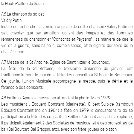
la Haute-Vallée du Suran.
A6 La chanson du soldat
Valéry Putin.
Inutile de rechercher la version originale de cette chanson : Valéry Putin ne
sait chanter que par émotion, collant des images et des formules
rémanentes du chansonnier "Conscrits et Paysans" : sa manière de dire la
vie et la guerre, sans haine ni complaisance, et la dignité dérisoire de la
chair à canon.
A7 Messe de la St Antoine. Église de Saint Nizier le Bouchoux.
La fête de la St Antoine, le troisième dimanche de janvier, est
traditionnellement le jour de la fête des conscrits à St Nizier le Bouchoux.
Ce jour-là, l’Union Musicale accompagne la messe, puis le défilé et la
farandole des conscrits.
A8 Feillens. Après la messe, en attendant la photo. Mars 1979
Les musiciens : Édouard Constant (clarinette), Gilbert Sulpice (tambour)
Édouard Constant (né en 1904) a fêté en 1979 le cinquantenaire de sa
participation à la fête des conscrits à Feillens ! Jouant aussi du saxophone,
il participait également à des Sociétés de musique, et à des orchestres de
bal (Bal Bourcet, Bal Grappin, etc), avec son frère, joueur de piston.