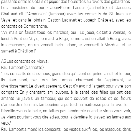
passants entre les étals et piquer des fleurettes au revers des gabardines.
Les musiciens du jour : Jean-Pierre Lacour (clarinette) et Jacques
Chaffaud dit "l’Américain" (tambour) avec les conscrits de St Jean sur
Veyle, et dans le lointain, Gaston Laclayat et Joseph Châtelet, avec les
conscrits de Cormoranche.
"Ah, mais on faisait tous les marchés, oui ! Le jeudi, c’était à Vonnas, le
lundi à Pont de Veyle, le mardi à Bâgé, le mercredi on allait à Bourg, avec
les chansons, on en vendait hein ! donc, le vendredi à Mézériat et le
samedi à Châtillon !"
A5 Les conscrits de Morval.
Paul Lambert (clarinette).
"Les conscrits de chez nous, grand dieu qu’ils ont de peine la nuit et le jour,
Ils s’en vont, par tous les temps, cherchant de l’agrément, le
divertissement Le divertissement, c’est d’y avoir d’l’argent pour vivre son
comptant En y chantant, ami buvons, à la santé des filles qui ont des
amants Si j’avais un tambour, qui soit couvert de roses et de fleurs
d’amour Je m’en irais tambouriner la porte d’ma maîtresse pour la réveiller
Réveillez-vous la belle, ne faites pas l’endormie quand je viens vous voir,
Je viens pourtant vous dire adieu, pour la dernière fois avec les larmes aux
yeux."
Paul Lambert a mené les conscrits, les visites aux filles, les masques, dans