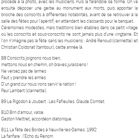
procède à la photo, avec les musiciens. Puis la farandole se forme. On va
ensuite déposer une gerbe au monument aux morts, puis apporter la
brioche des conscrits à différentes notabilités, avant de se retrouver à la
salle des fêtes pour l’apéritif, en attendant les classards pour le banquet.
Cérémonies modestes, mais traditions bien établies dans ce petit village
où les conscrits et sous-conscrits ne sont jamais plus d’une vingtaine. Et
l’on n’imagine pas la fête sans les musiciens : André Renoud (clarinette) et
Christian Coldonat (tambour), cette année là.
B8 Conscrits joignons nous bien,
mettons nous en chemin, oh braves jurassiens !
Ne versez pas de larmes
Faut y prendre les armes
D’un grand cur nous irons servir la nation !
Paul Lambert (clarinette).
B9 Le Rigodon à Joubert : Les Fafieulles. Glaude Comtet.
B10 Brin d’amour, valse.
Gaston Mettret, accordéon diatonique.
B11 La fête des Bordes à Neuville-les-Dames. 1992
La fanfare : l’Écho du Renom