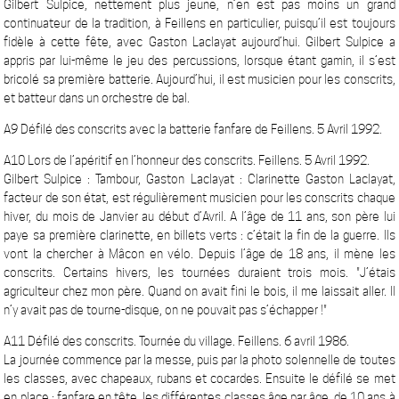
Gilbert Sulpice, nettement plus jeune, n’en est pas moins un grand
continuateur de la tradition, à Feillens en particulier, puisqu’il est toujours
fidèle à cette fête, avec Gaston Laclayat aujourd’hui. Gilbert Sulpice a
appris par lui-même le jeu des percussions, lorsque étant gamin, il s’est
bricolé sa première batterie. Aujourd’hui, il est musicien pour les conscrits,
et batteur dans un orchestre de bal.
A9 Défilé des conscrits avec la batterie fanfare de Feillens. 5 Avril 1992.
A10 Lors de l’apéritif en l’honneur des conscrits. Feillens. 5 Avril 1992.
Gilbert Sulpice : Tambour, Gaston Laclayat : Clarinette Gaston Laclayat,
facteur de son état, est régulièrement musicien pour les conscrits chaque
hiver, du mois de Janvier au début d’Avril. A l’âge de 11 ans, son père lui
paye sa première clarinette, en billets verts : c’était la fin de la guerre. Ils
vont la chercher à Mâcon en vélo. Depuis l’âge de 18 ans, il mène les
conscrits. Certains hivers, les tournées duraient trois mois. "J’étais
agriculteur chez mon père. Quand on avait fini le bois, il me laissait aller. Il
n’y avait pas de tourne-disque, on ne pouvait pas s’échapper !"
A11 Défilé des conscrits. Tournée du village. Feillens. 6 avril 1986.
La journée commence par la messe, puis par la photo solennelle de toutes
les classes, avec chapeaux, rubans et cocardes. Ensuite le défilé se met
en place : fanfare en tête, les différentes classes âge par âge, de 10 ans à