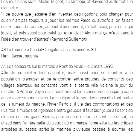
Les musiciens sont : Michel Mignot, au tambour, et Raymond Guillemot à la
clarinette.
"Il se trouve que j’essaye d’en inventer, des rigodons, pour changer, pour
qu’on n’ait pas toujours à jouer les mêmes Parce qu’autrefois, on faisait
quinze jours de tournée, au bout d’un moment, c’était rasoir, pour celui qui
jouait, et puis aussi pour celui qui entendait ! Alors moi ça m’est venu à
l’idée d’en trouver d’autres" (Raymond Guillemot)
A3 La tournée à Curciat-Dongalon dans les années 30.
Henri Basset raconte
A4 Les conscrits sur le marché à Pont de Veyle - le 2 mars 1992.
Afin de compléter leur cagnotte, mais aussi pour se montrer à la
population, s’amuser et se rencontrer entre groupes de conscrits des
villages alentour, les conscrits vont à la petite ville voisine le jour du
marché. A Pont de Veyle où la tradition est bien conservée, chaque groupe
arrive avec ses musiciens. La musique et le son des conscrits font partie
de la rumeur du marché, l’hiver Parfois, il y a des confrontations et des
rivalités simulées et rigolardes entre groupes. Il faut bien jouer à l’esprit de
clocher de nos grands-pères, pour encore mieux se sentir chez soi, au
chaud dans l’arrière-salle du bistrot où on mange l’omelette ou les crêpes
arrosées au pastis, après la matinée pluvieuse passée à écumer les