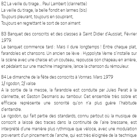
B2 La veille du tirage... Paul Lambert (clarinette)
La veille du tirage, la belle fondit en larmes (bis)
Toujours pleurant, toujours en soupirant,
Toujours en regrettant le sort de son aimant
B3 Banquet des conscrits et des classes à Saint Didier d’Aussiat, Février
1979.
Le banquet commence tard : Mais il dure longtemps ! Entre chaque plat,
farandoles et chansons. Un ancien se lève : Hyppolyte Verne s’installe sur
la scène avec une chaise et un couteau, repousse son chapeau en arrière,
et pédalant sur une machine imaginaire, lance la chanson du rémouleur.
B4 Le dimanche de la fête des conscrits à Vonnas. Mars 1979
1/ rigodon, 2/ valse
A la sortie de la messe, la farandole est conduite par Jules Perat à la
clarinette, et Gaston Desmaris au tambour. Cet ensemble très sobre et
efficace représente une sonorité qu’on n’a plus guère l’habitude
d’entendre.
Le rigodon, qui fait partie des standards, connu partout où la musique de
conscrit a laissé des traces dans la continuité de l’aire bressane, est
interprété d’une manière plus rythmique que véloce, avec une modulation
provenant d’un pincement de l’anche, qui est très éloignée de la technique