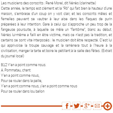
Les musiciens des conscrits : René Morel, dit Nénès (clarinette)
Cette année, le temps est clément et la "Rô" qui fait bien la hauteur d’une
maison, s’embrase d’un coup on y voit clair, et les conscrits mâles et
femelles peuvent se vautrer à leur aise dans les flaques de purin
préparées à leur intention. Gare à celui qui s’approche un peu trop de la
fangeuse poursuite, à laquelle se mêle un "fantôme", blanc au début.
Nénès lui-même a failli en être victime, mais ce n’est pas la tradition, et
certains se sont vite interposés : le musicien doit être respecté. C’est lui
qui apprivoise la troupe sauvage et la ramènera tout à l’heure à la
civilisation, manger la tarte et boire le pétillant à la salle des fêtes. (Extrait
du journal local)
B12 Y’en a point comme nous.
A. Pommatau, chant
Y’en a point comme nous,
Pour se rouler dans la paille,
Y’en a point comme nous, y’en a point comme nous
Pour se rouler dans lou ballon