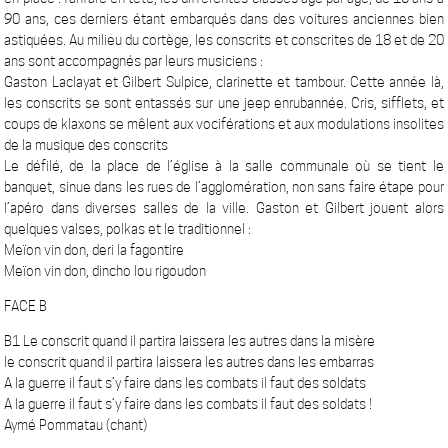
90 ans, ces derniers étant embarqués dans des voitures anciennes bien
astiquées. Au milieu du cortège, les conscrits et conscrites de 18 et de 20
ans sont accompagnés par leurs musiciens :
Gaston Laclayat et Gilbert Sulpice, clarinette et tambour. Cette année là,
les conscrits se sont entassés sur une jeep enrubannée. Cris, sifflets, et
coups de klaxons se mêlent aux vociférations et aux modulations insolites
de la musique des conscrits
Le défilé, de la place de l’église à la salle communale où se tient le
banquet, sinue dans les rues de l’agglomération, non sans faire étape pour
l’apéro dans diverses salles de la ville. Gaston et Gilbert jouent alors
quelques valses, polkas et le traditionnel :
Meïon vin don, deri la fagontire
Meïon vin don, dincho lou rigoudon
FACE B
B1 Le conscrit quand il partira laissera les autres dans la misère
le conscrit quand il partira laissera les autres dans les embarras
A la guerre il faut s’y faire dans les combats il faut des soldats
A la guerre il faut s’y faire dans les combats il faut des soldats !
Aymé Pommatau (chant)