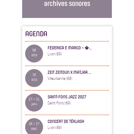
archives sonores
AGENDA
FEDERICA E MARCO – �...
08
Lyon (69)
octo
ZEIT ZEITOUN X MATJAR ...
16
Villeurbanne (69)
octo
SAINT-FONS JAZZ 2027
27 > 31
Saint-Fons (69)
janv
CONCERT DE TÉKLASH
26 > 27
Lyon (69)
sept