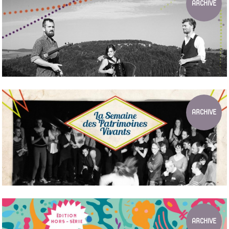
ARCHIVE
LE CMTRA S'INVITE AU PARC
Ariane Gypsy Bastards en concert
ARCHIVE
LA SEMAINE DES PATRIMOINES VIVANT...
du 5 au 15 février 2020 à Villeurbanne
ARCHIVE