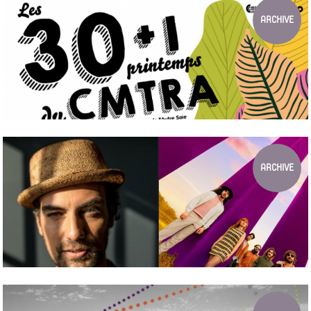
Les 6, 13, 20 et 27 juillet 2023
ARCHIVE
LES 30+1 PRINTEMPS DU CMTRA
Vendredi 10 juin 2022 au Parc de l'Autre Soie (CCO La Rayonne) à
ARCHIVE
Villeurbanne
LE CMTRA S'INVITE AUX NUITS DE FO...
ALTIN GÜN + JOÃO SELVA en concert 2021