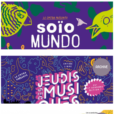
SOÏO MUNDO, LE JARDIN DES MUSIQU...
Du 4 au 7juillet 2024 au Parc Blandan, Lyon 7e
SOÏO MUNDO - 3E ÉDITION
du 02 au 05 juillet 2026 au Parc Blandan (Lyon 7)
ARCHIVE
LES JEUDIS DES MUSIQUES DU MONDE ...