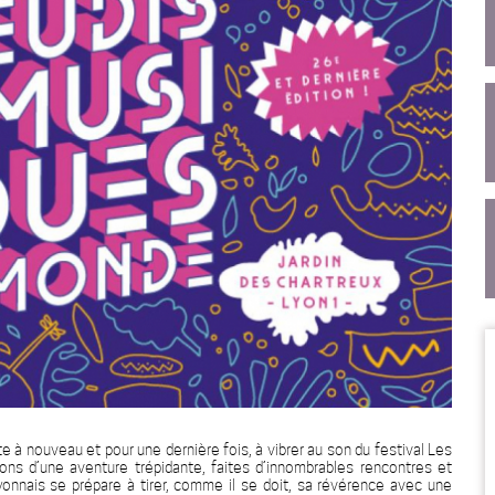
ête à nouveau et pour une dernière fois, à vibrer au son du festival Les
ns d’une aventure trépidante, faites d’innombrables rencontres et
yonnais se prépare à tirer, comme il se doit, sa révérence avec une