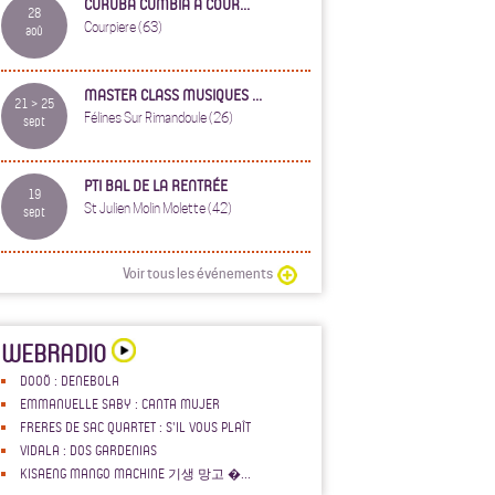
CURUBA CUMBIA À COUR...
28
Courpiere (63)
aoû
MASTER CLASS MUSIQUES ...
21 > 25
Félines Sur Rimandoule (26)
sept
PTI BAL DE LA RENTRÉE
19
St Julien Molin Molette (42)
sept
Voir tous les événements
WEBRADIO
DOOÖ : DENEBOLA
EMMANUELLE SABY : CANTA MUJER
FRERES DE SAC QUARTET : S'IL VOUS PLAÎT
VIDALA : DOS GARDENIAS
KISAENG MANGO MACHINE 기생 망고 �...