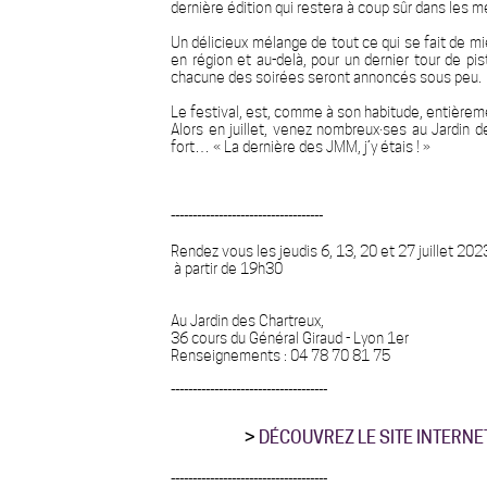
dernière édition qui restera à coup sûr dans les 
Un délicieux mélange de tout ce qui se fait de m
en région et au-delà, pour un dernier tour de p
chacune des soirées seront annoncés sous peu.
Le festival, est, comme à son habitude, entièremen
Alors en juillet, venez nombreux·ses au Jardin 
fort… « La dernière des JMM, j’y étais ! »
-----------------------------------
Rendez vous les jeudis 6, 13, 20 et 27 juillet 202
à partir de 19h30
Au Jardin des Chartreux,
36 cours du Général Giraud - Lyon 1er
Renseignements : 04 78 70 81 75
------------------------------------
>
DÉCOUVREZ LE SITE INTERNE
------------------------------------