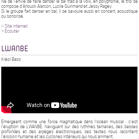
Né de l’envie de faire danser le bal trad à la voix, en polyphonie, le trio se
compose d’Anouck Alarcon, Lucile Guirimand et Jessy Ragey.
Si le groupe fait danser en bal, il se savoure aussi en concert, acoustique
ou sonorisé.
> Site internet
> Écouter
LWANBE
Kréol Bass
Émergeant comme une force magmatique dans l'océan musical : c’est
l’éruption de LWANBE. Naviguant sur des rythmes ternaires, des basses
profondes et des arpèges électroniques, ses textes nous racontent
l’érosion humaine et les cyclones intérieurs qui nous animent.