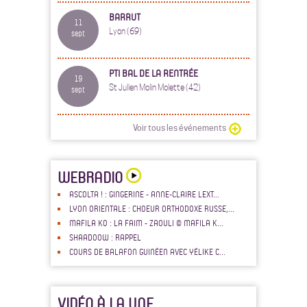
BARRUT
11
Lyon (69)
sept
PTI BAL DE LA RENTRÉE
19
St Julien Molin Molette (42)
sept
Voir tous les événements
WEBRADIO
ASCOLTA ! : GINGERINE - ANNE-CLAIRE LEXT...
LYON ORIENTALE : CHOEUR ORTHODOXE RUSSE,...
MAFILA KO : LA FAIM - ZAOULI © MAFILA K...
SHAADOOW : RAPPEL
COURS DE BALAFON GUINÉEN AVEC YÉLIKE C...
VIDÉO À LA UNE