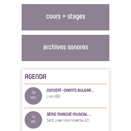
cours + stages
archives sonores
AGENDA
CONCERT -CHANTS BULGAR...
29
Lyon (69)
sept
3ÈME MARCHÉ MUSICAL ...
14
Saint Julien Molin Molette (42)
aoû