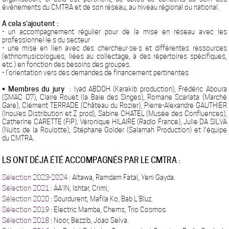
événements du CMTRA et de son réseau, au niveau régional ou national.
A cela s’ajoutent :
- un accompagnement régulier pour de la mise en réseau avec les
professionnel·le·s du secteur
- une mise en lien avec des chercheur·se·s et différentes ressources
(ethnomusicologues, liées au collectage, à des répertoires spécifiques,
etc.) en fonction des besoins des groupes.
- l’orientation vers des demandes de financement pertinentes
• Membres du jury
: Iyad ABDOH (Karakib production), Frédéric Aboura
(SMAC 07), Claire Rouet (la Baie des Singes), Romane Scarlata (Marché
Gare), Clément TERRADE (Château du Rozier), Pierre-Alexandre GAUTHIER
(Inouïes Distribution et Z prod), Sabine CHATEL (Musée des Confluences),
Catherine CARETTE (FIP), Véronique HILAIRE (Radio France), Julie DA SILVA
(Nuits de la Roulotte), Stéphane Golder (Salamah Production) et l'équipe
du CMTRA.
LS ONT DÉJÀ ÉTÉ ACCOMPAGNÉS PAR LE CMTRA :
Sélection 2023-2024
: Aïtawa, Ramdam Fatal, Yeni Gayda.
Sélection 2021
: AA'IN, Ishtar, Crimi,
Sélection 2020
: Sourdurent, Mafila Ko, Bab L'Bluz.
Sélection 2019
: Electric Mamba, Chems, Trio Cosmos.
Sélection 2018
: Noor, Bezzib, Joao Selva.