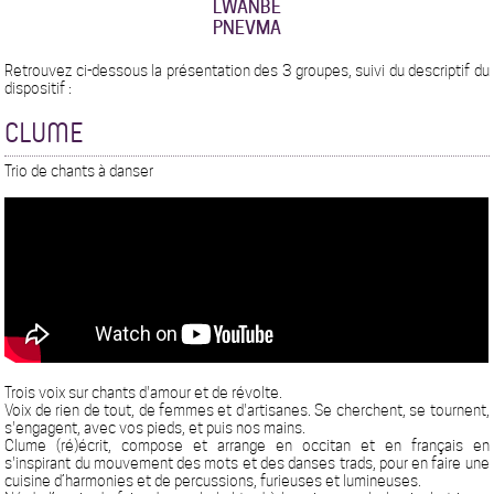
LWANBE
PNEVMA
Retrouvez ci-dessous la présentation des 3 groupes, suivi du descriptif du
dispositif :
CLUME
Trio de chants à danser
Trois voix sur chants d'amour et de révolte.
Voix de rien de tout, de femmes et d'artisanes. Se cherchent, se tournent,
s'engagent, avec vos pieds, et puis nos mains.
Clume (ré)écrit, compose et arrange en occitan et en français en
s'inspirant du mouvement des mots et des danses trads, pour en faire une
cuisine d’harmonies et de percussions, furieuses et lumineuses.