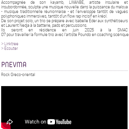
Accompagnée de son kayamb, LWANBE, artiste insulaire et
insubordonnée, sculpte une musique nouvelle dans la puissance du maloya
- musique traditionnelle réunionnaise - et l’enveloppe tantôt de vagues
polyphoniques immersives, tantôt d'un flow rap incisif en kréol.
De son projet solo, un trio se prépare avec Isabelle Eder aux synthétiseurs
et Laurent Nedja à la batterie, pads et percussions.
Ils seront en résidence en juin 2025 à la SMAC
07 pour travailler la formule trio avec l'artiste Poundo en coaching scénique
> Linktree
> Ecouter
PNEVMA
Rock Greco-oriental