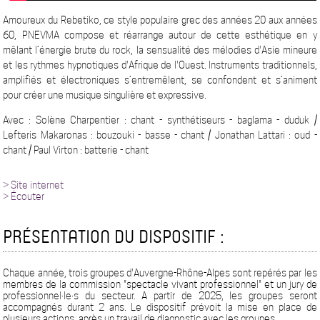
Amoureux du Rebetiko, ce style populaire grec des années 20 aux années
60, PNEVMA compose et réarrange autour de cette esthétique en y
mêlant l’énergie brute du rock, la sensualité des mélodies d'Asie mineure
et les rythmes hypnotiques d'Afrique de l'Ouest. Instruments traditionnels,
amplifiés et électroniques s’entremêlent, se confondent et s’animent
pour créer une musique singulière et expressive.
Avec : Solène Charpentier : chant - synthétiseurs - baglama - duduk /
Lefteris Makaronas : bouzouki - basse - chant / Jonathan Lattari : oud -
chant / Paul Virton : batterie - chant
> Site internet
> Écouter
PRÉSENTATION DU DISPOSITIF :
Chaque année, trois groupes d'Auvergne-Rhône-Alpes sont repérés par les
membres de la commission "spectacle vivant professionnel" et un jury de
professionnel·le·s du secteur. A partir de 2025, les groupes seront
accompagnés durant 2 ans. Le dispositif prévoit la mise en place de
plusieurs actions, après un travail de diagnostic avec les groupes.