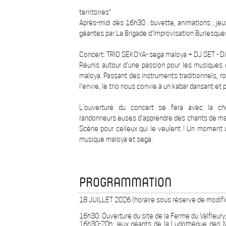
territoires"
Après-midi dès 16h30 : buvette, animations : je
géantes par La Brigade d'Improvisation Burlesques
Concert: TRIO SEKOYA- sega maloya + DJ SET - Di
Réunis autour d'une passion pour les musiques 
maloya. Passant des instruments traditionnels, ro
l'envie, le trio nous convie à un kabar dansant et
L'ouverture du concert se fera avec la 
randonneurs.euses d'apprendre des chants de malo
Scène pour celleux qui le veulent ! Un moment 
musique maloya et sega.
PROGRAMMATION
18 JUILLET 2026 (horaire sous réserve de modific
16h30: Ouverture du site de la Ferme du Valfleury
16h30-20h: jeux géants de la Ludothèque des M