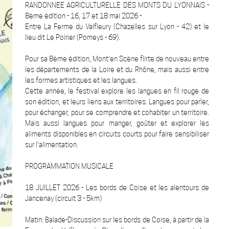
RANDONNEE AGRICULTURELLE DES MONTS DU LYONNAIS -
8ème édition - 16, 17 et 18 mai 2026 -
Entre La Ferme du Valfleury (Chazelles sur Lyon - 42) et le
lieu dit Le Poirier (Pomeys - 69).
Pour sa 8ème édition, Mont'en Scène flirte de nouveau entre
les départements de la Loire et du Rhône, mais aussi entre
les formes artistiques et les langues.
Cette année, le festival explore les langues en fil rouge de
son édition, et leurs liens aux territoires. Langues pour parler,
pour échanger, pour se comprendre et cohabiter un territoire.
Mais aussi langues pour manger, goûter et explorer les
aliments disponibles en circuits courts pour faire sensibiliser
sur l'alimentation.
PROGRAMMATION MUSICALE
18 JUILLET 2026 - Les bords de Coise et les alentours de
Jancenay (circuit 3 - 5km)
Matin: Balade-Discussion sur les bords de Coise, à partir de la