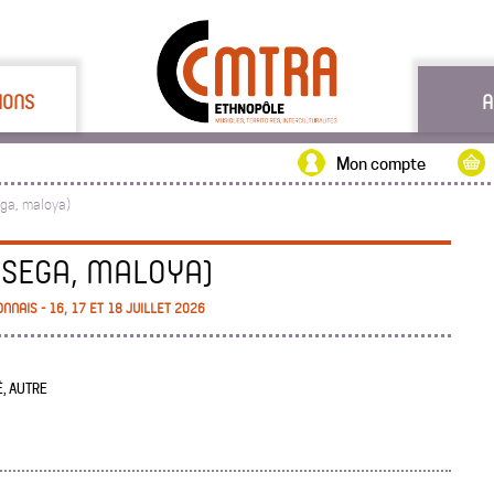
IONS
A
Mon compte
ega, maloya)
(SEGA, MALOYA)
AIS - 16, 17 ET 18 JUILLET 2026
É, AUTRE