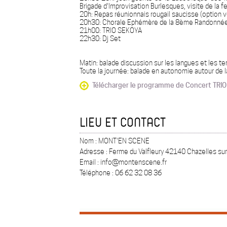
Brigade d'Improvisation Burlesques, visite de la f
20h: Repas réunionnais rougail saucisse (option 
20h30: Chorale Ephémère de la 8ème Randonné
21h00: TRIO SEKOYA
22h30: Dj Set
Matin: balade discussion sur les langues et les te
Toute la journée: balade en autonomie autour de 
Télécharger le programme de Concert TRIO
LIEU ET CONTACT
Nom : MONT'EN SCENE
Adresse : Ferme du Valfleury 42140 Chazelles su
Email : info@montenscene.fr
Téléphone : 06 62 32 08 36