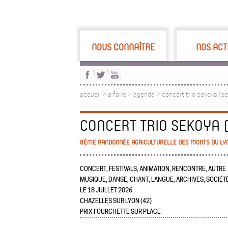
NOUS CONNAÎTRE
NOS ACT
accueil
>
a faire
>
agenda >
concert trio sekoya (s
CONCERT TRIO SEKOYA 
8ÈME RANDONNÉE AGRICULTURELLE DES MONTS DU LYONN
CONCERT, FESTIVALS, ANIMATION, RENCONTRE, AUTRE
MUSIQUE, DANSE, CHANT, LANGUE, ARCHIVES, SOCIÉT
LE 18 JUILLET 2026
CHAZELLES SUR LYON (42)
PRIX FOURCHETTE SUR PLACE