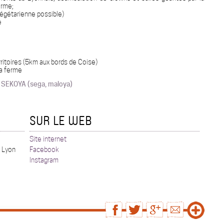
erme;
végétarienne possible)
e
rritoires (5km aux bords de Coise)
la ferme
 SEKOYA (sega, maloya)
SUR LE WEB
Site internet
r Lyon
Facebook
Instagram