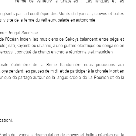
Ferme de Valfleury, à Chazelles : "Les langues et les
ux géants par La Ludothèque des Monts du Lyonnais, clowns et bulles
, visite de la ferme du Valfleury, balade en autonomie
ner: Rougail Saucisse.
de l'Océan Indien, les musiciens de Sekoya balancent entre séga et
ulèr, sati, kayamb ou ravanne, à une guitare électrique ou conga selon
 percussif, ponctué de chants en créole réunionnais et mauricien.
chorale éphémère de la 8ème Randonnée: nous proposons aux
ya pendant les pauses de midi, et de participer à la chorale Mont'en
unique de partage autour de la langue créole de La Réunion et de la
ation):
;
onts du Lyonnais, déambulation de clowns et bulles géantes par la