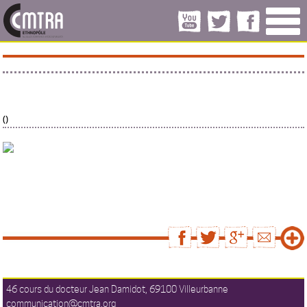
()
46 cours du docteur Jean Damidot, 69100 Villeurbanne
communication@cmtra.org