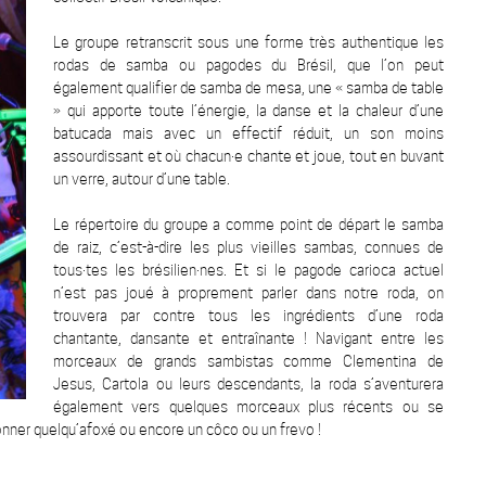
Le groupe retranscrit sous une forme très authentique les
rodas de samba ou pagodes du Brésil, que l’on peut
également qualifier de samba de mesa, une « samba de table
» qui apporte toute l’énergie, la danse et la chaleur d’une
batucada mais avec un effectif réduit, un son moins
assourdissant et où chacun·e chante et joue, tout en buvant
un verre, autour d’une table.
Le répertoire du groupe a comme point de départ le samba
de raiz, c’est-à-dire les plus vieilles sambas, connues de
tous·tes les brésilien·nes. Et si le pagode carioca actuel
n’est pas joué à proprement parler dans notre roda, on
trouvera par contre tous les ingrédients d’une roda
chantante, dansante et entraînante ! Navigant entre les
morceaux de grands sambistas comme Clementina de
Jesus, Cartola ou leurs descendants, la roda s’aventurera
également vers quelques morceaux plus récents ou se
onner quelqu’afoxé ou encore un côco ou un frevo !