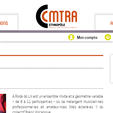
IONS
A
Mon compte
A Roda do Lili est un ensemble mixte et à géométrie variable
– de 6 à 11 participant·es – où se mélangent musicien·nes
professionnel·les et amateur·rices (très éclairé·es !) du
collectif Brésil Volcanique.