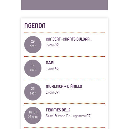
AGENDA
CONCERT -CHANTS BULGAR...
29
Lyon (69)
sept
NĀRI
17
Lyon (69)
sept
MORENICA + DIÁMELO
26
Lyon (69)
sept
FEMMES DE...?
18 juil
Saint-Etienne-De-Lugdarès (07)
21 sept