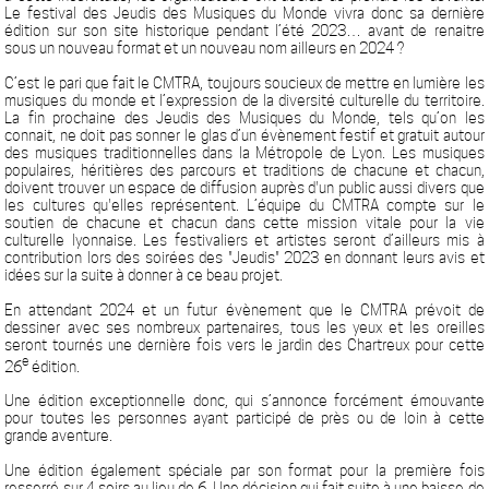
Le festival des Jeudis des Musiques du Monde vivra donc
sa dernière
édition sur son site historique
pendant l’été 2023…
avant de renaitre
sous un nouveau format et un nouveau nom ailleurs en 2024 ?
C’est le pari que fait le CMTRA, toujours soucieux de
mettre en lumière les
musiques du monde et l’expression de la diversité culturelle du territoire
.
La fin prochaine des Jeudis des Musiques du Monde, tels qu’on les
connait, ne doit pas sonner le glas d’un
évènement festif et gratuit autour
des musiques traditionnelles
dans la Métropole de Lyon
. Les musiques
populaires, héritières des parcours et traditions de chacune et chacun,
doivent trouver un espace de diffusion auprès d'un public aussi divers que
les cultures qu'elles représentent. L’équipe du CMTRA compte sur le
soutien de chacune et chacun dans cette mission vitale pour la vie
culturelle lyonnaise. Les festivaliers et artistes seront d’ailleurs mis à
contribution lors des soirées des "Jeudis" 2023 en donnant leurs avis et
idées sur la suite à donner à ce beau projet.
En attendant 2024 et un futur évènement que le CMTRA prévoit de
dessiner avec ses nombreux partenaires, tous les yeux et les oreilles
seront tournés une dernière fois vers le jardin des Chartreux pour cette
e
26
édition.
Une édition exceptionnelle donc, qui s’annonce forcément émouvante
pour toutes les personnes ayant participé de près ou de loin à cette
grande aventure.
Une édition également spéciale par
son format pour la première fois
resserré sur 4 soirs
au lieu de 6
.
Une décision qui fait suite à une baisse de