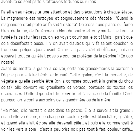
aventure se sont parfois retrouvés fortunés ou ruinés.
Pareil enjeu nécessite une attention et des précautions à chaque étape.
La magnanerie est nettoyée et soigneusement désinfectée : "Quand la
magnanerie était prête on faisait "l’estorra". On prenait une plante qui fume
bien, de la rue, de l’ellébore ou bien du soufre et on y mettait le feu. La
fumée faisait fuir les rats, on les voyait courir sur le toit ! Mais il paraît que
cela désinfectait aussi. Il y en avait d’autres qui y faisaient coucher le
troupeau quelques jours avant. On ne sait pas si c’était efficace, mais on
essayait tout ce qui était possible pour se protéger de la pébrine." (En cop
nostre)
Avant de mettre la graine à couver, certaines grands-mères la portent à
l’église pour la faire bénir par le curé. Cette graine, c’est la merveille, de
végétale qu’elle semble être (on la compare souvent à la graine du chou
colza), elle devient vie grouillante et vorace, porteuse de toutes les
espérances. D’elle dépendent le bien-être et l’aisance de la famille. C’est
pourquoi on la confie aux soins de la grand-mère ou de la mère.
"Ma mère, elle mettait le sac dans sa poche. Elle la surveillait la graine :
quand elle va éclore, elle change de couleur ; elle est blanchâtre, grisâtre,
et quand elle allait éclore elle devenait pâle... et puis elle commençait à
voir les vers à soie : c’est à peu près noir, pas tout à fait, couleur café...