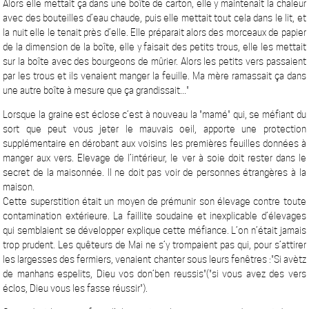
Alors elle mettait ça dans une boîte de carton, elle y maintenait la chaleur
avec des bouteilles d’eau chaude, puis elle mettait tout cela dans le lit, et
la nuit elle le tenait près d’elle. Elle préparait alors des morceaux de papier
de la dimension de la boîte, elle y faisait des petits trous, elle les mettait
sur la boîte avec des bourgeons de mûrier. Alors les petits vers passaient
par les trous et ils venaient manger la feuille. Ma mère ramassait ça dans
une autre boîte à mesure que ça grandissait..."
Lorsque la graine est éclose c’est à nouveau la "mamé" qui, se méfiant du
sort que peut vous jeter le mauvais oeil, apporte une protection
supplémentaire en dérobant aux voisins les premières feuilles données à
manger aux vers. Elevage de l’intérieur, le ver à soie doit rester dans le
secret de la maisonnée. Il ne doit pas voir de personnes étrangères à la
maison.
Cette superstition était un moyen de prémunir son élevage contre toute
contamination extérieure. La faillite soudaine et inexplicable d’élevages
qui semblaient se développer explique cette méfiance. L’on n’était jamais
trop prudent. Les quêteurs de Mai ne s’y trompaient pas qui, pour s’attirer
les largesses des fermiers, venaient chanter sous leurs fenêtres :"Si avètz
de manhans espelits, Dieu vos don’ben reussis"("si vous avez des vers
éclos, Dieu vous les fasse réussir").