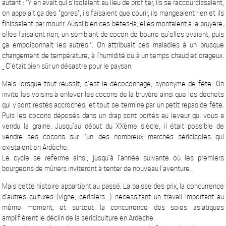
autant : "Y en avait qui s’isolaient au lieu de profiter, ils se raccourcissaient,
on appelait ça des "gores", ils faisaient que courir, ils mangeaient rien et ils
finissaient par mourir. Aussi bien ces bêtes-là, elles montaient à la bruyère,
elles faisaient rien, un semblant de cocon de bourre qu’elles avaient, puis
ça empoisonnait les autres.". On attribuait ces maladies à un brusque
changement de température, à l’humidité ou à un temps chaud et orageux.
_ C’était bien sûr un désastre pour le paysan.
Mais lorsque tout réussit, c’est le décoconnage, synonyme de fête. On
invite les voisins à enlever les cocons de la bruyère ainsi que les déchets
qui y sont restés accrochés, et tout se termine par un petit repas de fête.
Puis les cocons déposés dans un drap sont portés au leveur qui vous a
vendu la graine. Jusqu’au début du XXème siècle, il était possible de
vendre ses cocons sur l’un des nombreux marchés séricicoles qui
existaient en Ardèche.
Le cycle se referme ainsi, jusqu’à l’année suivante où les premiers
bourgeons de mûriers inviteront à tenter de nouveau l’aventure.
Mais cette histoire appartient au passé. La baisse des prix, la concurrence
d’autres cultures (vigne, cerisiers...) nécessitant un travail important au
même moment, et surtout la concurrence des soies asiatiques
amplifièrent le déclin de la sériciculture en Ardèche.