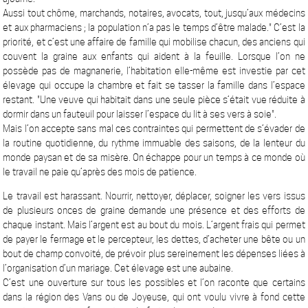
Aussi tout chôme, marchands, notaires, avocats, tout, jusqu’aux médecins
et aux pharmaciens ; la population n’a pas le temps d’être malade." C’est la
priorité, et c’est une affaire de famille qui mobilise chacun, des anciens qui
couvent la graine aux enfants qui aident à la feuille. Lorsque l’on ne
possède pas de magnanerie, l’habitation elle-même est investie par cet
élevage qui occupe la chambre et fait se tasser la famille dans l’espace
restant. "Une veuve qui habitait dans une seule pièce s’était vue réduite à
dormir dans un fauteuil pour laisser l’espace du lit à ses vers à soie".
Mais l’on accepte sans mal ces contraintes qui permettent de s’évader de
la routine quotidienne, du rythme immuable des saisons, de la lenteur du
monde paysan et de sa misère. On échappe pour un temps à ce monde où
le travail ne paie qu’après des mois de patience.
Le travail est harassant. Nourrir, nettoyer, déplacer, soigner les vers issus
de plusieurs onces de graine demande une présence et des efforts de
chaque instant. Mais l’argent est au bout du mois. L’argent frais qui permet
de payer le fermage et le percepteur, les dettes, d’acheter une bête ou un
bout de champ convoité, de prévoir plus sereinement les dépenses liées à
l’organisation d’un mariage. Cet élevage est une aubaine.
C’est une ouverture sur tous les possibles et l’on raconte que certains
dans la région des Vans ou de Joyeuse, qui ont voulu vivre à fond cette