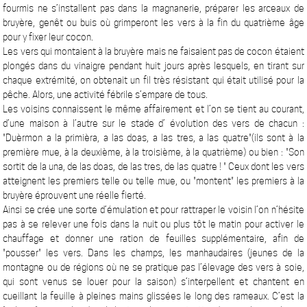
fourmis ne s’installent pas dans la magnanerie, préparer les arceaux de
bruyère, genêt ou buis où grimperont les vers à la fin du quatrième âge
pour y fixer leur cocon.
Les vers qui montaient à la bruyère mais ne faisaient pas de cocon étaient
plongés dans du vinaigre pendant huit jours après lesquels, en tirant sur
chaque extrémité, on obtenait un fil très résistant qui était utilisé pour la
pêche. Alors, une activité fébrile s’empare de tous.
Les voisins connaissent le même affairement et l’on se tient au courant,
d’une maison à l’autre sur le stade d’ évolution des vers de chacun :
"Duèrmon a la primièra, a las doas, a las tres, a las quatre"(ils sont à la
première mue, à la deuxième, à la troisième, à la quatrième) ou bien : "Son
sortit de la una, de las doas, de las tres, de las quatre ! " Ceux dont les vers
atteignent les premiers telle ou telle mue, ou "montent" les premiers à la
bruyère éprouvent une réelle fierté.
Ainsi se crée une sorte d’émulation et pour rattraper le voisin l’on n’hésite
pas à se relever une fois dans la nuit ou plus tôt le matin pour activer le
chauffage et donner une ration de feuilles supplémentaire, afin de
"pousser" les vers. Dans les champs, les manhaudaires (jeunes de la
montagne ou de régions où ne se pratique pas l’élevage des vers à soie,
qui sont venus se louer pour la saison) s’interpellent et chantent en
cueillant la feuille à pleines mains glissées le long des rameaux. C’est la