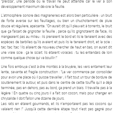
"préissa", une période où le travail ne peut attendre car le ver à son
développement maximum dévore la feuille.
L’atmosphère sonore des magnaneries est alors bien particulière : un bruit
de forte averse sur les feuillages, ou bien un chuchotement de pluie
douce et réguliere, apaisante. "On aurait dit qu’il pleuvait à torrents, le bruit
que ça faisait de grignoter la feuille ; parce qu’ils grignotaient de face, ils
mangeaient pas au milieu : ils prenaient le bord et ils le tenaient avec des
espèces de barbilles qu’ils avaient et puis ils le tenaient droit, et la scie :
tac !tac !tac ! Ils allaient de nouveau chercher de haut en bas, on aurait dit
une vraie scie : ça le sciait. Ils étaient voraces : tu les entendais de loin
comme quelque chose qui va bouillir !"
Une fois embruya c’est à dire montés à la bruyère, les vers entament leur
lente, savante et fragile construction : "Le ver commence par consolider
pour avoir une place où il puisse travailler ; il fait tout un tour de bordure de
soutènement là autour, et puis dans le centre de cette touffe qu’il a déjà
terminée, pas en dehors, pas au bord, ça prend un biais. Il travaille pas à la
légère ! En quatre ou cinq jours il a fait son cocon, mais pour changer en
chrysalide il doit falloir une dizaine de jours.
Les rats en étaient gourmands, et ils n’emportaient pas les cocons qui
valaient rien !" Jusqu’à cette dernière étape tout n’est pas gagné pour