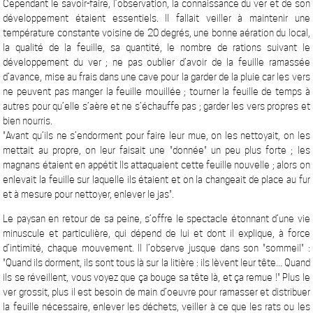
Cependant le savoir-faire, l’observation, la connaissance du ver et de son
développement étaient essentiels. Il fallait veiller à maintenir une
température constante voisine de 20 degrés, une bonne aération du local,
la qualité de la feuille, sa quantité, le nombre de rations suivant le
développement du ver ; ne pas oublier d’avoir de la feuille ramassée
d’avance, mise au frais dans une cave pour la garder de la pluie car les vers
ne peuvent pas manger la feuille mouillée ; tourner la feuille de temps à
autres pour qu’elle s’aère et ne s’échauffe pas ; garder les vers propres et
bien nourris.
"Avant qu’ils ne s’endorment pour faire leur mue, on les nettoyait, on les
mettait au propre, on leur faisait une "donnée" un peu plus forte ; les
magnans étaient en appétit Ils attaquaient cette feuille nouvelle ; alors on
enlevait la feuille sur laquelle ils étaient et on la changeait de place au fur
et à mesure pour nettoyer, enlever le jas".
Le paysan en retour de sa peine, s’offre le spectacle étonnant d’une vie
minuscule et particulière, qui dépend de lui et dont il explique, à force
d’intimité, chaque mouvement. Il l’observe jusque dans son "sommeil" :
"Quand ils dorment, ils sont tous là sur la litière : ils lèvent leur tête... Quand
ils se réveillent, vous voyez que ça bouge sa tête là, et ça remue !" Plus le
ver grossit, plus il est besoin de main d’oeuvre pour ramasser et distribuer
la feuille nécessaire, enlever les déchets, veiller à ce que les rats ou les