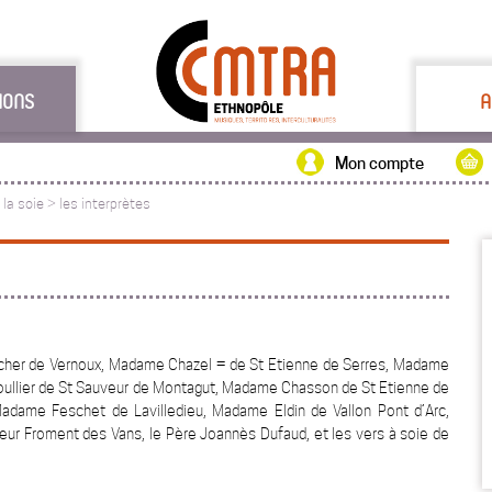
IONS
A
Mon compte
 la soie
>
les interprètes
cher de Vernoux, Madame Chazel = de St Etienne de Serres, Madame
ullier de St Sauveur de Montagut, Madame Chasson de St Etienne de
adame Feschet de Lavilledieu, Madame Eldin de Vallon Pont d’Arc,
eur Froment des Vans, le Père Joannès Dufaud, et les vers à soie de