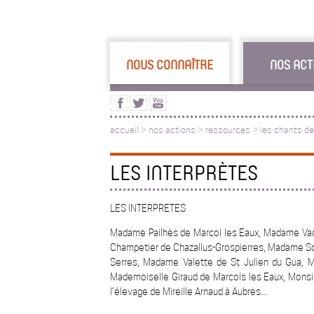
NOUS CONNAÎTRE
NOS ACT
accueil
>
nos actions
>
ressources
>
les chants de
LES INTERPRÈTES
LES INTERPRETES
Madame Pailhès de Marcol les Eaux, Madame Va
Champetier de Chazallus-Grospierres, Madame So
Serres, Madame Valette de St Julien du Gua, M
Mademoiselle Giraud de Marcols les Eaux, Monsi
l’élevage de Mireille Arnaud à Aubres...