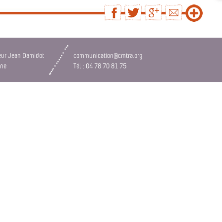
eur Jean Damidot
communication@cmtra.org
nne
Tél : 04 78 70 81 75