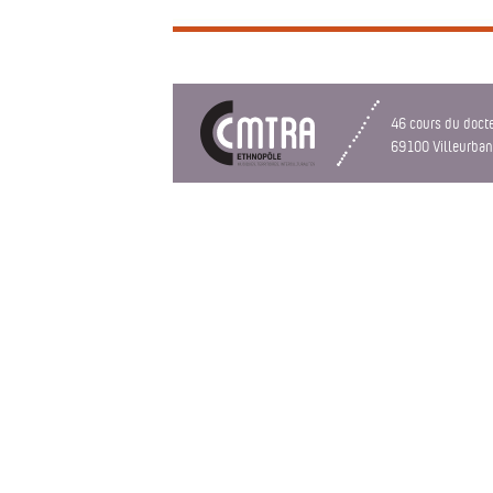
46 cours du doct
69100 Villeurba