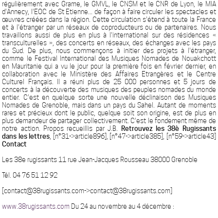
régulièrement avec Grame, le GMVL, le CNSM et le CNR de Lyon, le MIA
d'Annecy, l'EOC de St Etienne... de façon à faire circuler les spectacles et
œuvres créées dans la région. Cette circulation s'étend à toute la France
et à l'étranger par un réseaux de coproducteurs ou de partenaires. Nous
travaillons aussi de plus en plus à l'international sur des résidences «
transculturelles », des concerts en réseaux, des échanges avec les pays
du Sud. De plus, nous commençons à initier des projets à l'étranger,
comme le Festival International des Musiques Nomades de Nouakchott
en Mauritanie qui a vu le jour pour la première fois en février dernier, en
collaboration avec le Ministère des Affaires Etrangères et le Centre
Culturel Français. Il a réuni plus de 25 000 personnes et 5 jours de
concerts à la découverte des musiques des peuples nomades du monde
entier. C'est en quelque sorte une nouvelle déclinaison des Musiques
Nomades de Grenoble, mais dans un pays du Sahel. Autant de moments
rares et précieux dont le public, quelque soit son origine, est de plus en
plus demandeur de partager collectivement. C'est le fondement même de
notre action. Propos recueillis par J.B.
Retrouvez les 38è Rugissants
dans les lettres
, [n°31->article896], [n°47->article385], [n°59->article43]
Contact
Les 38e rugissants 11 rue Jean-Jacques Rousseau 38000 Grenoble
Tél. 04 76 51 12 92
[contact@38rugissants.com->contact@38rugissants.com]
www.38rugissants.com
Du 24 au novembre au 4 décembre :