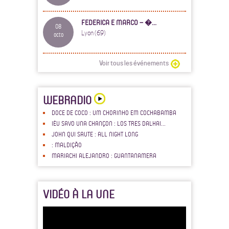
FEDERICA E MARCO – �...
08
Lyon (69)
octo
Voir tous les événements
WEBRADIO
DOCE DE COCO : UM CHORINHO EM COCHABAMBA
IÈU SAVO UNA CHANÇON : LOS TRES DALHAI...
JOHN QUI SAUTE : ALL NIGHT LONG
: MALDIÇÃO
MARIACHI ALEJANDRO : GUANTANAMERA
VIDÉO À LA UNE