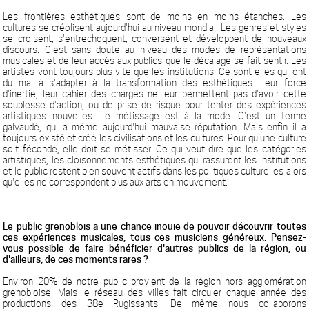
Les frontières esthétiques sont de moins en moins étanches. Les
cultures se créolisent aujourd'hui au niveau mondial. Les genres et styles
se croisent, s'entrechoquent, conversent et développent de nouveaux
discours. C'est sans doute au niveau des modes de représentations
musicales et de leur accès aux publics que le décalage se fait sentir. Les
artistes vont toujours plus vite que les institutions. Ce sont elles qui ont
du mal à s'adapter à la transformation des esthétiques. Leur force
d'inertie, leur cahier des charges ne leur permettent pas d'avoir cette
souplesse d'action, ou de prise de risque pour tenter des expériences
artistiques nouvelles. Le métissage est à la mode. C'est un terme
galvaudé, qui a même aujourd'hui mauvaise réputation. Mais enfin il a
toujours existé et créé les civilisations et les cultures. Pour qu'une culture
soit féconde, elle doit se métisser. Ce qui veut dire que les catégories
artistiques, les cloisonnements esthétiques qui rassurent les institutions
et le public restent bien souvent actifs dans les politiques culturelles alors
qu'elles ne correspondent plus aux arts en mouvement.
Le public grenoblois a une chance inouïe de pouvoir découvrir toutes
ces expériences musicales, tous ces musiciens généreux. Pensez-
vous possible de faire bénéficier d'autres publics de la région, ou
d'ailleurs, de ces moments rares ?
Environ 20% de notre public provient de la région hors agglomération
grenobloise. Mais le réseau des villes fait circuler chaque année des
productions des 38e Rugissants. De même nous collaborons