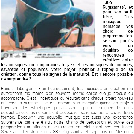
“38e
Rugissants”, et
pour son petit
frère, “Les
musiques
nomades”, vos
choix de
programmation
se sont portés
vers un
équilibre de
rencontres
créatives entre
les musiques contemporaines, le jazz et les musiques du mondes,
savantes et populaires. Votre projet, pionnier à l'époque de sa
création, donne tous les signes de la maturité. Est-il encore possible
de surprendre ?
Benoît Thibergien : Bien heureusement, les musiques en création me
surprennent moi-même bien souvent, même celles que je produis ou
accompagne. C'est l'incertitude du résultat dans chaque projet nouveau
qui crée la surprise. Elle est encore plus marquée quand les projets
traversent des esthétiques qui paraissent à priori si éloignées les unes
des autres qu'elles ne semblent pas pouvoir se rencontrer et croiser leurs
formes. Découvrir une nouvelle musique est aussi une expérience
surprenante car elle élargit notre champ de perception et ouvre des
perspectives artistiques et culturelles en relativisant nos certitudes.
Seize ans d'existence des 38e Rugissants, et sept ans de Musiques