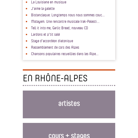
La Louisiane en musique
J'aime la galette
Bistanclaque: Longtemps nous nous sommes couc...
Motayem. Une rencontre musicale Irak-Palesti...
Tell it into me, Garlic Bread, nouveau CD
Lardons et p'tit salé
Stage d'accordéon diatonique
Rassemblement de cors des Alpes
Chansons populaires recueillies dans les Alpe...
EN RHÔNE-ALPES
artistes
cours + stages