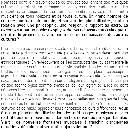
Nomades sont loin d'avoir épuisé ce creuset bouillonnant des musiques
qui se réinventent en permanence au rythme des contacts et des
rencontres artistiques de plus en plus nombreuses aujourd'hui entre
musiciens de tous horizons et de toute culture.
Un grand nombre de
cultures musicales du monde, et souvent les plus brillantes, sont en
relation avec une philosophie, une religion, le rapport au sacré. La
découverte par un public néophyte de ces richesses musicales peut-
elle être le premier pas vers une meilleure connaissance des autres
cultures ?
Une meilleure connaissance des cultures du monde invite naturellement à
un autre regard sur sa propre culture, par effet de miroir, en décentrant son
point de vue et en relativisant ses propres croyances bien souvent
ethnocentriques. En redécouvrant ce lien consubstantiel puissant entre la
musique et le sacré, la religion ou la vie sociale dans les cultures dites
traditionnelles, nous nous interrogeons sur la place qu'occupent
aujourd'hui ces valeurs dans notre musique occidentale. Nos musiques
savantes ou actuelles ont misé sur la religion du progrès, de la technique
et des technologies comme symboles de leur légitimité. Elles se sont
déconnectées du rapport à l'intime, au collectif, à la manière de penser le
monde. Elles sont rentrées dans un rapport de consommation, d'échange
marchand avec le public. Inviter à ouvrir ses oreilles aux musiques de l'Inde,
du monde arabe ou d'Afrique est une manière privilégiée d'entrer dans ces
cultures et de mieux apprécier leurs richesses et leurs différences.
Vous
êtes un pionnier de l'illustration des métissages musicaux et des
esthétiques en mouvement, démarches devenues presque banales.
Y-a-t-il de nouvelles frontières musicales à franchir, d'anciennes
murailles à détruire, qui seraient toujours debout ?