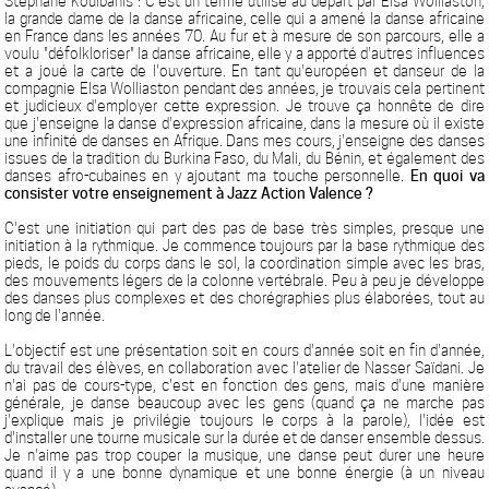
Stéphane Koulbanis : C'est un terme utilisé au départ par Elsa Wolliaston,
la grande dame de la danse africaine, celle qui a amené la danse africaine
en France dans les années 70. Au fur et à mesure de son parcours, elle a
voulu "défolkloriser" la danse africaine, elle y a apporté d'autres influences
et a joué la carte de l'ouverture. En tant qu'européen et danseur de la
compagnie Elsa Wolliaston pendant des années, je trouvais cela pertinent
et judicieux d'employer cette expression. Je trouve ça honnête de dire
que j'enseigne la danse d'expression africaine, dans la mesure où il existe
une infinité de danses en Afrique. Dans mes cours, j'enseigne des danses
issues de la tradition du Burkina Faso, du Mali, du Bénin, et également des
danses afro-cubaines en y ajoutant ma touche personnelle.
En quoi va
consister votre enseignement à Jazz Action Valence ?
C'est une initiation qui part des pas de base très simples, presque une
initiation à la rythmique. Je commence toujours par la base rythmique des
pieds, le poids du corps dans le sol, la coordination simple avec les bras,
des mouvements légers de la colonne vertébrale. Peu à peu je développe
des danses plus complexes et des chorégraphies plus élaborées, tout au
long de l'année.
L'objectif est une présentation soit en cours d'année soit en fin d'année,
du travail des élèves, en collaboration avec l'atelier de Nasser Saïdani. Je
n'ai pas de cours-type, c'est en fonction des gens, mais d'une manière
générale, je danse beaucoup avec les gens (quand ça ne marche pas
j'explique mais je privilégie toujours le corps à la parole), l'idée est
d'installer une tourne musicale sur la durée et de danser ensemble dessus.
Je n'aime pas trop couper la musique, une danse peut durer une heure
quand il y a une bonne dynamique et une bonne énergie (à un niveau