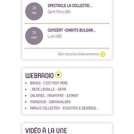
SPECTACLE LA COLLECTIO...
28
Saint-Fons (69)
mai
CONCERT -CHANTS BULGAR...
29
Lyon (69)
sept
Voir tous les événements
WEBRADIO
BANKO : C'EST MON PÈRE
: RENÉ LACAILLE - GATIR
CALAMES : NASHTIFAN - EXTRAIT
MORENICA : CARNAVALERO
PAPILIO COLLECTION : ENCONTOS E DESPEDID...
VIDÉO À LA UNE