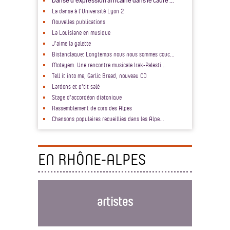
Danse d'expression africaine dans le cadre ...
La danse à l'Université Lyon 2
Nouvelles publications
La Louisiane en musique
J'aime la galette
Bistanclaque: Longtemps nous nous sommes couc...
Motayem. Une rencontre musicale Irak-Palesti...
Tell it into me, Garlic Bread, nouveau CD
Lardons et p'tit salé
Stage d'accordéon diatonique
Rassemblement de cors des Alpes
Chansons populaires recueillies dans les Alpe...
EN RHÔNE-ALPES
artistes