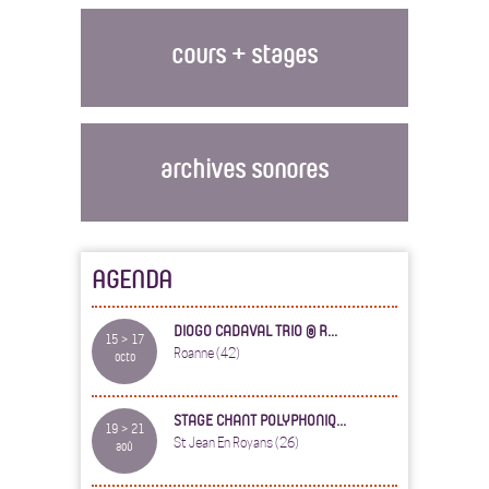
cours + stages
archives sonores
AGENDA
DIOGO CADAVAL TRIO @ R...
15 > 17
Roanne (42)
octo
STAGE CHANT POLYPHONIQ...
19 > 21
St Jean En Royans (26)
aoû