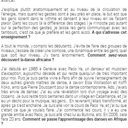
avancé).
J'explique plutôt anatomiquement et au niveau de la circulation de
l'énergie, mais quand les gestes sont à peu près en place, le but est que
les gens soient dans le rythme et dansent à leur niveau en se faisant
plaisir. Dans les cours (à la différence des stages ) je n'insiste pas autant
sur la perfection des gestes, je laisse les gens communiquer avec les
tambours, c'est ce que je préfère et les gens aussi.
A qui s'adresse cet
enseignement ?
A tout le monde, y compris les débutants. J'évite de faire des groupes de
niveaux, j'essaie de créer une osmose, une dynamique entre les gens, quel
que soit leur niveau. J'y tiens énormément.
Comment avez-vous
découvert la danse africaine ?
J'ai débuté en 1985 à Genève avec Paco Ye, un danseur et musicien
d'exception, aujourd'hui décédé et qui reste quelqu'un de très important
pour moi. Puis je suis partie vivre à Paris afin de suivre l'enseignement de
deux autres grands maîtres de danse, à savoir Elsa Wolliaston et Koffi
Koko, ainsi que Pierre Doussaint pour la danse contemporaine. Ado, j'avais
très envie de danser. J'ai eu une révélation lors d'un voyage avec des
copains. Je suis resté trois semaines dans un village en Casamance, et j'ai
eu un déclic pour la musique, les gens... En revenant j'étais transformé, et
après ça s'est enchaîné. Je suis allé voir le cours de Paco Ye, et j'ai su que
c'était ce que je voulais faire. J'ai commencé les cours, il y a eu une
grande amitié avec Paco, je suis allé chez lui au Burkina, etc. En 2005, cela
fera 20 ans.
Comment se passe l'apprentissage des danses en Afrique
?