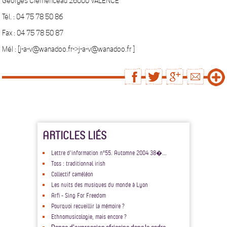
Georges Clémenceau 26000 VALENCE
Tél. : 04 75 78 50 86
Fax : 04 75 78 50 87
Mél : [j-a-v@wanadoo.fr->j-a-v@wanadoo.fr ]
ARTICLES LIÉS
Lettre d'information n°55. Automne 2004 38�...
Toss : traditionnal irish
Collectif caméléon
Les nuits des musiques du monde à Lyon
Arfi - Sing For Freedom
Pourquoi recueillir la mémoire ?
Ethnomusicologie, mais encore ?