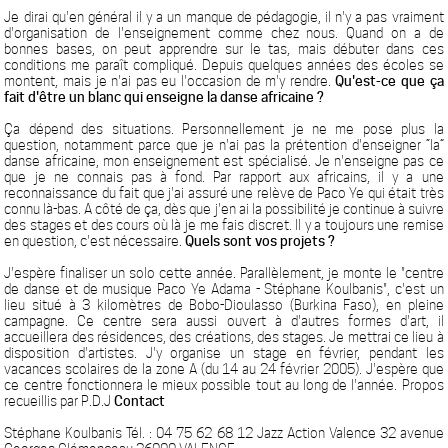
Je dirai qu'en général il y a un manque de pédagogie, il n'y a pas vraiment
d'organisation de l'enseignement comme chez nous. Quand on a de
bonnes bases, on peut apprendre sur le tas, mais débuter dans ces
conditions me paraît compliqué. Depuis quelques années des écoles se
montent, mais je n'ai pas eu l'occasion de m'y rendre.
Qu'est-ce que ça
fait d'être un blanc qui enseigne la danse africaine ?
Ça dépend des situations. Personnellement je ne me pose plus la
question, notamment parce que je n'ai pas la prétention d'enseigner “la”
danse africaine, mon enseignement est spécialisé. Je n'enseigne pas ce
que je ne connais pas à fond. Par rapport aux africains, il y a une
reconnaissance du fait que j'ai assuré une relève de Paco Ye qui était très
connu là-bas. A côté de ça, dès que j'en ai la possibilité je continue à suivre
des stages et des cours où là je me fais discret. Il y a toujours une remise
en question, c'est nécessaire.
Quels sont vos projets ?
J'espère finaliser un solo cette année. Parallèlement, je monte le "centre
de danse et de musique Paco Ye Adama - Stéphane Koulbanis", c'est un
lieu situé à 3 kilomètres de Bobo-Dioulasso (Burkina Faso), en pleine
campagne. Ce centre sera aussi ouvert à d'autres formes d'art, il
accueillera des résidences, des créations, des stages. Je mettrai ce lieu à
disposition d'artistes. J'y organise un stage en février, pendant les
vacances scolaires de la zone A (du 14 au 24 février 2005). J'espère que
ce centre fonctionnera le mieux possible tout au long de l'année. Propos
recueillis par P.D.J
Contact
Stéphane Koulbanis Tél. : 04 75 62 68 12 Jazz Action Valence 32 avenue