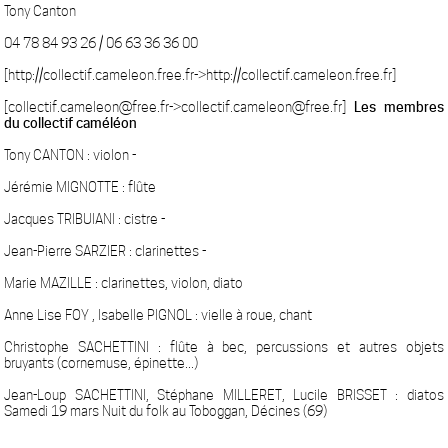
Tony Canton
04 78 84 93 26 / 06 63 36 36 00
[http://collectif.cameleon.free.fr->http://collectif.cameleon.free.fr]
[collectif.cameleon@free.fr->collectif.cameleon@free.fr]
Les membres
du collectif caméléon
Tony CANTON : violon -
Jérémie MIGNOTTE : flûte
Jacques TRIBUIANI : cistre -
Jean-Pierre SARZIER : clarinettes -
Marie MAZILLE : clarinettes, violon, diato
Anne Lise FOY , Isabelle PIGNOL : vielle à roue, chant
Christophe SACHETTINI : flûte à bec, percussions et autres objets
bruyants (cornemuse, épinette...)
Jean-Loup SACHETTINI, Stéphane MILLERET, Lucile BRISSET : diatos
Samedi 19 mars Nuit du folk au Toboggan, Décines (69)