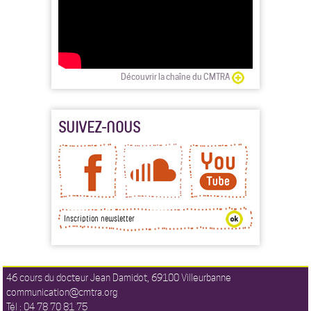
Découvrir la chaîne du CMTRA
SUIVEZ-NOUS
46 cours du docteur Jean Damidot, 69100 Villeurbanne
communication@cmtra.org
Tél : 04 78 70 81 75