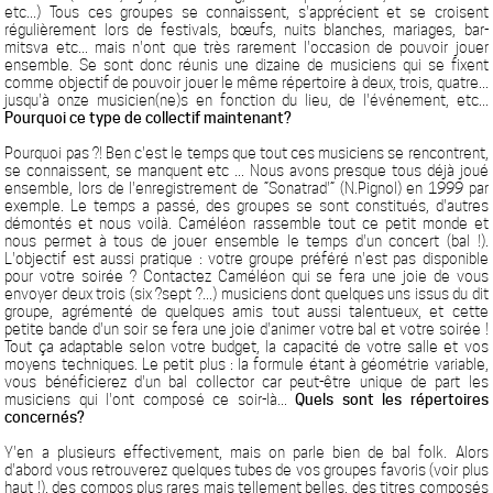
etc...) Tous ces groupes se connaissent, s'apprécient et se croisent
régulièrement lors de festivals, bœufs, nuits blanches, mariages, bar-
mitsva etc... mais n'ont que très rarement l'occasion de pouvoir jouer
ensemble. Se sont donc réunis une dizaine de musiciens qui se fixent
comme objectif de pouvoir jouer le même répertoire à deux, trois, quatre...
jusqu'à onze musicien(ne)s en fonction du lieu, de l'événement, etc...
Pourquoi ce type de collectif maintenant?
Pourquoi pas ?! Ben c'est le temps que tout ces musiciens se rencontrent,
se connaissent, se manquent etc ... Nous avons presque tous déjà joué
ensemble, lors de l'enregistrement de “Sonatrad'” (N.Pignol) en 1999 par
exemple. Le temps a passé, des groupes se sont constitués, d'autres
démontés et nous voilà. Caméléon rassemble tout ce petit monde et
nous permet à tous de jouer ensemble le temps d'un concert (bal !).
L'objectif est aussi pratique : votre groupe préféré n'est pas disponible
pour votre soirée ? Contactez Caméléon qui se fera une joie de vous
envoyer deux trois (six ?sept ?...) musiciens dont quelques uns issus du dit
groupe, agrémenté de quelques amis tout aussi talentueux, et cette
petite bande d'un soir se fera une joie d'animer votre bal et votre soirée !
Tout ça adaptable selon votre budget, la capacité de votre salle et vos
moyens techniques. Le petit plus : la formule étant à géométrie variable,
vous bénéficierez d'un bal collector car peut-être unique de part les
musiciens qui l'ont composé ce soir-là...
Quels sont les répertoires
concernés?
Y'en a plusieurs effectivement, mais on parle bien de bal folk. Alors
d'abord vous retrouverez quelques tubes de vos groupes favoris (voir plus
haut !), des compos plus rares mais tellement belles, des titres composés