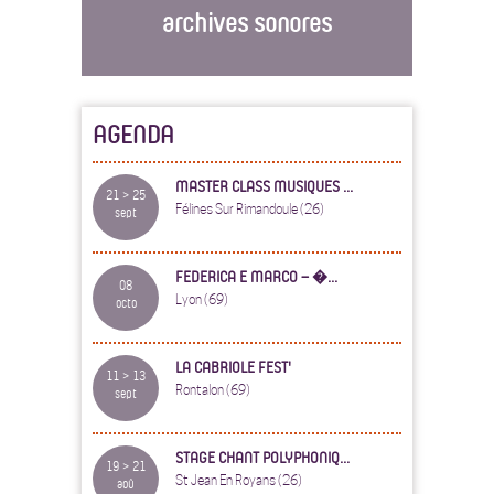
archives sonores
AGENDA
MASTER CLASS MUSIQUES ...
21 > 25
Félines Sur Rimandoule (26)
sept
FEDERICA E MARCO – �...
08
Lyon (69)
octo
LA CABRIOLE FEST'
11 > 13
Rontalon (69)
sept
STAGE CHANT POLYPHONIQ...
19 > 21
St Jean En Royans (26)
aoû