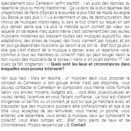
spécialement pour Caméléon (enfin bientôt ...) et aussi des reprises du
répertoire (plus ou moins) traditionnel... Ça va donc de la plus déjantée des
chapelloises de Pains d'Épices à la bourrée la plus trad' de Haute Auvergne
(ou Basse je sais plus !). Il y a évidemment un peu de destructuration, des
chorus de musiques improvisées, tu sais le truc chiant sur lequel on sait
plus danser parce que y'a plus la mélodie qu'on connaît par cœur sur
laquelle on se repère mais quand même c'est vachement bien ces jeunes
musiciens modernes qui brassent toutes ces musiques aujourd'hui, des
adaptations, des prises de risques, des trucs vraiment pas risqués, et pis
en plus ça dépend des musiciens qui seront là ce soir là... Bref tout ça pour
dire que c'est d'abord de la musique à danser, avec un répertoire varié,
commun à tous les membres du collectif mais qui peut bouger selon le
bon vouloir des musiciens de la soirée (« tiens si on jouait Alambic ?? - Ah
ouais ça fait longtemps ! »)
Quels sont les lieux et circonstances dans
lesquelles vous pouvez intervenir?
Voir plus haut ! Mais en résumé : un musicien peut vous proposer le
concept du Caméléon si son groupe entier n'est pas disponible, vous
pouvez contacter le Caméléon en composant vous même votre formule
selon vos envies, moyens, budgets etc..., vous êtes joueur(oueuse) et
voulez tentez l'aventure en nous faisant confiance ! Le tout est d'abord
d'organiser un bal folk ou un concert, je suis sûr que ça marchera aussi, et
d'accepter que des musiciens puissent être professionnels et que à ce
titre vous acceptiez de les rémunérer, vous mariez un proche, vous
enterrez une belle-mère, vous aimez la musique, ceux qui composent le
collectif, vous êtes sympas etc... Bref, dans pleins de lieux et de
circonstances ! Propos recueillis par J.B.
Contact