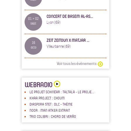
CONCERT DE BASEM AL-AS...
01 > 02
Lyon (69)
sept
ZEIT ZEITOUN X MATJAR ...
16
Villeurbanne (69)
octo
Voir tous les événements
WEBRADIO
LE PROJET SCHINÉAR : TALTALA - LE PROJE...
KHAA PROJECT : CHOUM
DIASPORA 5TET : DLC - THÈME
NOOR : MAN ATKEA EXTRAIT
TRIO COLIBRI : CHORO DE VERÃO