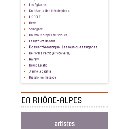
Les Sylvaines
Kordévan « Une idée de bleu »
L’ONCLE
Rémo
Salangane
Nouveaux projets artistiques
La Bizz’Art Nomade
Dossier thématique : Les musiques tsiganes
De l’oral à l’écrit (et vice versa)
Aniraï*
Bruno Escafit
J'aime la galette
Rissala, un message
EN RHÔNE-ALPES
artistes