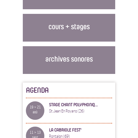
cours + stages
archives sonores
AGENDA
STAGE CHANT POLYPHONIQ...
19 > 21
St Jean En Royans (26)
aoû
LA CABRIOLE FEST'
11 > 13
Rontalon (69)
sept