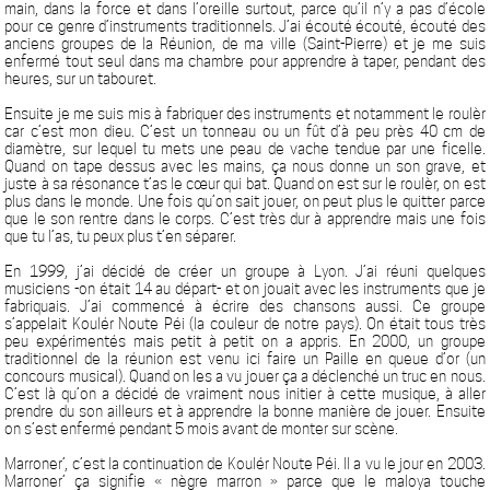
main, dans la force et dans l’oreille surtout, parce qu’il n’y a pas d’école
pour ce genre d’instruments traditionnels. J’ai écouté écouté, écouté des
anciens groupes de la Réunion, de ma ville (Saint-Pierre) et je me suis
enfermé tout seul dans ma chambre pour apprendre à taper, pendant des
heures, sur un tabouret.
Ensuite je me suis mis à fabriquer des instruments et notamment le roulèr
car c’est mon dieu. C’est un tonneau ou un fût d’à peu près 40 cm de
diamètre, sur lequel tu mets une peau de vache tendue par une ficelle.
Quand on tape dessus avec les mains, ça nous donne un son grave, et
juste à sa résonance t’as le cœur qui bat. Quand on est sur le roulèr, on est
plus dans le monde. Une fois qu’on sait jouer, on peut plus le quitter parce
que le son rentre dans le corps. C’est très dur à apprendre mais une fois
que tu l’as, tu peux plus t’en séparer.
En 1999, j’ai décidé de créer un groupe à Lyon. J’ai réuni quelques
musiciens -on était 14 au départ- et on jouait avec les instruments que je
fabriquais. J’ai commencé à écrire des chansons aussi. Ce groupe
s’appelait Koulér Noute Péi (la couleur de notre pays). On était tous très
peu expérimentés mais petit à petit on a appris. En 2000, un groupe
traditionnel de la réunion est venu ici faire un Paille en queue d’or (un
concours musical). Quand on les a vu jouer ça a déclenché un truc en nous.
C’est là qu’on a décidé de vraiment nous initier à cette musique, à aller
prendre du son ailleurs et à apprendre la bonne manière de jouer. Ensuite
on s’est enfermé pendant 5 mois avant de monter sur scène.
Marroner’, c’est la continuation de Koulér Noute Péi. Il a vu le jour en 2003.
Marroner’ ça signifie « nègre marron » parce que le maloya touche