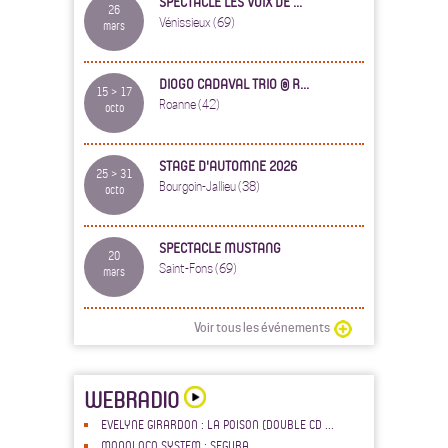
SPECTACLE LES VOIX DE ...
26
Vénissieux (69)
mars
DIOGO CADAVAL TRIO @ R...
15 > 17
Roanne (42)
octo
STAGE D'AUTOMNE 2026
25 > 31
Bourgoin-Jallieu (38)
octo
SPECTACLE MUSTANG
20
Saint-Fons (69)
mars
Voir tous les événements
WEBRADIO
EVELYNE GIRARDON : LA POISON (DOUBLE CD ...
MONOLOCO SYSTEM : SEGURA