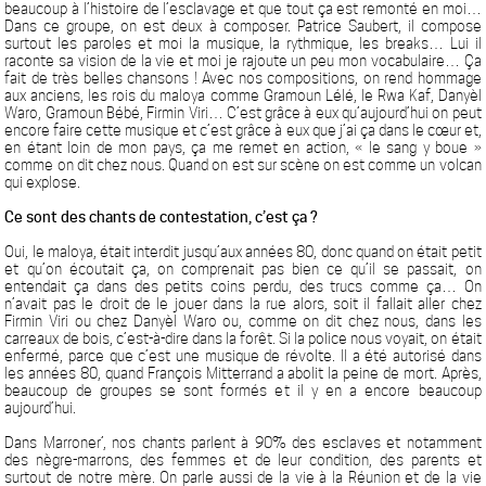
beaucoup à l’histoire de l’esclavage et que tout ça est remonté en moi…
Dans ce groupe, on est deux à composer. Patrice Saubert, il compose
surtout les paroles et moi la musique, la rythmique, les breaks… Lui il
raconte sa vision de la vie et moi je rajoute un peu mon vocabulaire… Ça
fait de très belles chansons ! Avec nos compositions, on rend hommage
aux anciens, les rois du maloya comme Gramoun Lélé, le Rwa Kaf, Danyèl
Waro, Gramoun Bébé, Firmin Viri… C’est grâce à eux qu’aujourd’hui on peut
encore faire cette musique et c’est grâce à eux que j’ai ça dans le cœur et,
en étant loin de mon pays, ça me remet en action, « le sang y boue »
comme on dit chez nous. Quand on est sur scène on est comme un volcan
qui explose.
Ce sont des chants de contestation, c’est ça ?
Oui, le maloya, était interdit jusqu’aux années 80, donc quand on était petit
et qu’on écoutait ça, on comprenait pas bien ce qu’il se passait, on
entendait ça dans des petits coins perdu, des trucs comme ça… On
n’avait pas le droit de le jouer dans la rue alors, soit il fallait aller chez
Firmin Viri ou chez Danyèl Waro ou, comme on dit chez nous, dans les
carreaux de bois, c’est-à-dire dans la forêt. Si la police nous voyait, on était
enfermé, parce que c’est une musique de révolte. Il a été autorisé dans
les années 80, quand François Mitterrand a abolit la peine de mort. Après,
beaucoup de groupes se sont formés et il y en a encore beaucoup
aujourd’hui.
Dans Marroner’, nos chants parlent à 90% des esclaves et notamment
des nègre-marrons, des femmes et de leur condition, des parents et
surtout de notre mère. On parle aussi de la vie à la Réunion et de la vie