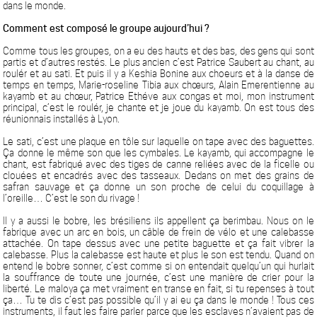
dans le monde.
Comment est composé le groupe aujourd’hui ?
Comme tous les groupes, on a eu des hauts et des bas, des gens qui sont
partis et d’autres restés. Le plus ancien c’est Patrice Saubert au chant, au
roulér et au sati. Et puis il y a Keshia Bonine aux choeurs et à la danse de
temps en temps, Marie-roseline Tibia aux chœurs, Alain Emerentienne au
kayamb et au chœur, Patrice Ethéve aux congas et moi, mon instrument
principal, c’est le roulér, je chante et je joue du kayamb. On est tous des
réunionnais installés à Lyon.
Le sati, c’est une plaque en tôle sur laquelle on tape avec des baguettes.
Ça donne le même son que les cymbales. Le kayamb, qui accompagne le
chant, est fabriqué avec des tiges de canne reliées avec de la ficelle ou
clouées et encadrés avec des tasseaux. Dedans on met des grains de
safran sauvage et ça donne un son proche de celui du coquillage à
l’oreille… C’est le son du rivage !
Il y a aussi le bobre, les brésiliens ils appellent ça berimbau. Nous on le
fabrique avec un arc en bois, un câble de frein de vélo et une calebasse
attachée. On tape dessus avec une petite baguette et ça fait vibrer la
calebasse. Plus la calebasse est haute et plus le son est tendu. Quand on
entend le bobre sonner, c’est comme si on entendait quelqu’un qui hurlait
la souffrance de toute une journée, c’est une manière de crier pour la
liberté. Le maloya ça met vraiment en transe en fait, si tu repenses à tout
ça… Tu te dis c’est pas possible qu’il y ai eu ça dans le monde ! Tous ces
instruments, il faut les faire parler parce que les esclaves n’avaient pas de