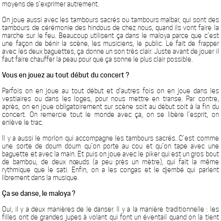
moyens de s’exprimer autrement.
On joue aussi avec les tambours sacrés ou tambours malbar, qui sont des
tambours de cérémonie des hindous de chez nous, quand ils vont faire la
marche sur le feu. Beaucoup utilisent ça dans le maloya parce que c’est
une façon de bénir la scène, les musiciens, le public. Le fait de frapper
avec les deux baguettes, ça donne un son très clair. Juste avant de jouer il
faut faire chauffer la peau pour que ça sonne le plus clair possible.
Vous en jouez au tout début du concert ?
Parfois on en joue au tout début et d’autres fois on en joue dans les
vestiaires ou dans les loges, pour nous mettre en transe. Par contre,
après, on en joue obligatoirement sur scène soit au début soit à la fin du
concert. On remercie tout le monde avec ça, on se libère l’esprit, on
enlève le trac.
Il y a aussi le morlon qui accompagne les tambours sacrés. C’est comme
une sorte de doum doum qu’on porte au cou et qu’on tape avec une
baguette et avec la main. Et puis on joue avec le piker qui est un gros bout
de bambou, de deux nœuds (a peu près un mètre), qui fait la même
rythmique que le sati. Enfin, on a les congas et le djembé qui parlent
librement dans la musique.
Ça se danse, le maloya ?
Oui, il y a deux manières de le danser. Il y a la manière traditionnelle : les
filles ont de grandes jupes à volant qui font un éventail quand on la tient