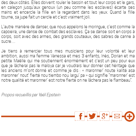
des deux côtés. Elles doivent rouler le bassin et tout leur corps et le gars,
en caleçon jusqu’aux genoux (un peu comme les esclaves) écarte ses
mains et encercle la fille en la regardant dans les yeux. Quand la fille
tourne, sa jupe fait un cercle et c’est vraiment joli.
L’autre manière de danser, que nous appelons le moringue, c’est comme la
capoeira, une danse de combat des esclaves. Ça se danse soit en corps à
corps, soit avec des armes, des grands couteaux, des sabres de canne à
sucre…
Je tiens à remercier tous mes musiciens pour leur volonté et leur
ambition, aussi ma femme Vanessa et mes 3 enfants, Inès, Dorian et ma
petite Maëlle qui me soutiennent énormément et c’est un peu pour eux
que je lâcherai pas le maloya car je voudrais leur donner cet héritage que
les anciens m’ont donné et comme je dis : « maronner’ noute kalité asa
maronner’ nout’ fierté nou tiembo nou largu’ pa » qui signifie “maronner’ est
notre qualité et maronner’ est notre fierté on ne lâchera pas le flambeau”.
Propos recueillis par Yaël Epstein