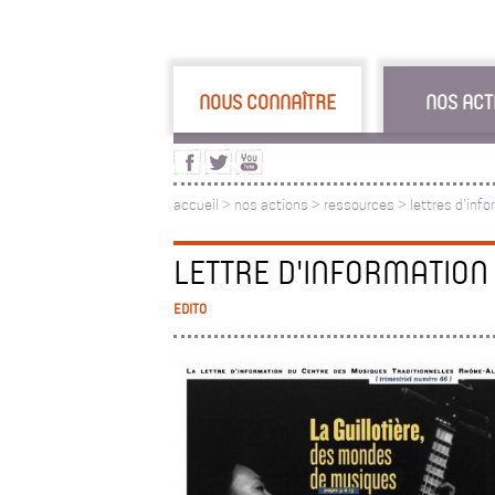
NOUS CONNAÎTRE
NOS ACT
accueil
>
nos actions
>
ressources
>
lettres d'inf
LETTRE D'INFORMATION
EDITO