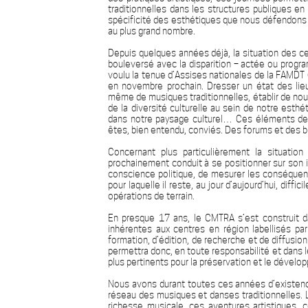
traditionnelles dans les structures publiques e
spécificité des esthétiques que nous défendons 
au plus grand nombre.
Depuis quelques années déjà, la situation des c
bouleversé avec la disparition – actée ou progr
voulu la tenue d’Assises nationales de la FAMDT
en novembre prochain. Dresser un état des lieu
même de musiques traditionnelles, établir de nou
de la diversité culturelle au sein de notre esthé
dans notre paysage culturel… Ces éléments de 
êtes, bien entendu, conviés. Des forums et des blo
Concernant plus particulièrement la situatio
prochainement conduit à se positionner sur son in
conscience politique, de mesurer les conséquen
pour laquelle il reste, au jour d‘aujourd’hui, diff
opérations de terrain.
En presque 17 ans, le CMTRA s’est construit da
inhérentes aux centres en région labellisés par
formation, d’édition, de recherche et de diffusion
permettra donc, en toute responsabilité et dans l
plus pertinents pour la préservation et le dévelo
Nous avons durant toutes ces années d’existence
réseau des musiques et danses traditionnelles. 
richesse musicale, ces aventures artistiques,