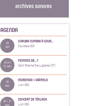
archives sonores
AGENDA
CURUBA CUMBIA À COUR...
28
Courpiere (63)
aoû
FEMMES DE...?
18 juil
Saint-Etienne-De-Lugdarès (07)
21 sept
MORENICA + DIÁMELO
26
Lyon (69)
sept
CONCERT DE TÉKLASH
26 > 27
Lyon (69)
sept