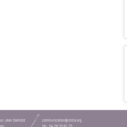
eur Jean Damidot
communication@cmtra.org
nne
Tél : 04 78 70 81 75