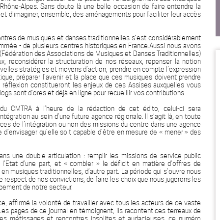
n Rhône-Alpes. Sans doute là une belle occasion de faire entendre la
et d’imaginer, ensemble, des aménagements pour faciliter leur accès
entres de musiques et danses traditionnelles s’est considérablement
ammée - de plusieurs centres historiques en France.Aussi nous avons
 (Fédération des Associations de Musiques et Danses Traditionnelles)
x, reconsidérer la structuration de nos réseaux, repenser la notion
velles stratégies et moyens d’action, prendre en compte l’expression
tique, préparer l’avenir et la place que ces musiques doivent prendre
réflexion constitueront les enjeux de ces Assises auxquelles vous
gs sont d’ores et déjà en ligne pour recueillir vos contributions.
n du CMTRA à l’heure de la rédaction de cet édito, celui-ci sera
tégration au sein d’une future agence régionale. Il s’agit là, en toute
ces de l’intégration ou non des missions du centre dans une agence
icile d’envisager qu’elle soit capable d’être en mesure de « mener » des
ns une double articulation : remplir les missions de service public
 l’Etat d’une part, et « combler » le déficit en matière d’offres de
 en musiques traditionnelles, d’autre part. La période qui s’ouvre nous
e respect de nos convictions, de faire les choix que nous jugerons les
ppement de notre secteur.
, affirmé la volonté de travailler avec tous les acteurs de ce vaste
Les pages de ce journal en témoignent, ils racontent ces terreaux de
 ces métissages et rencontres insolites et audacieuses, ce numéro