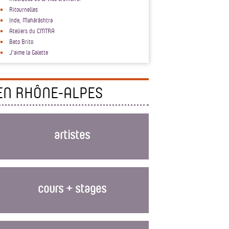
Ritournelles
Inde, Mahârâshtra
Ateliers du CMTRA
Beto Brito
J'aime la Galette
EN RHÔNE-ALPES
artistes
cours + stages