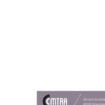
46 cours du doct
69100 Villeurba