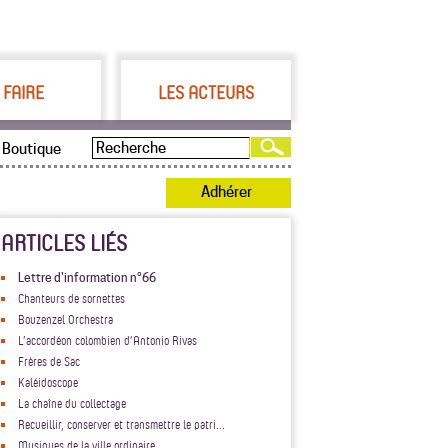
 FAIRE
LES ACTEURS
Boutique
Adhérer
ARTICLES LIÉS
Lettre d'information n°66
Chanteurs de sornettes
Bouzenzel Orchestra
L’accordéon colombien d’Antonio Rivas
Frères de Sac
Kaléidoscope
La chaîne du collectage
Recueillir, conserver et transmettre le patri...
Musiques de la ville ordinaire.