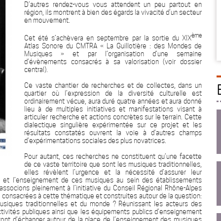
D’autres rendez-vous vous attendent un peu partout en
région, ils montrent à bien des égards la vivacité d’un secteur
en mouvement.
ème
Cet été s’achèvera en septembre par la sortie du XIX
Atlas Sonore du CMTRA « La Guillotière : des Mondes de
Musiques » et par l’organisation d’une semaine
d’évènements consacrés à sa valorisation (voir dossier
central).
Ce vaste chantier de recherches et de collectes, dans un
quartier où l’expression de la diversité culturelle est
ordinairement vécue, aura duré quatre années et aura donné
lieu à de multiples initiatives et manifestations visant à
articuler recherche et actions concrètes sur le terrain. Cette
dialectique singulière expérimentée sur ce projet et les
résultats constatés ouvrent la voie à d’autres champs
d’expérimentations sociales des plus novatrices.
Pour autant, ces recherches ne constituent qu’une facette
de ce vaste territoire que sont les musiques traditionnelles,
elles révèlent l’urgence et la nécessité d’assurer leur
re et l’enseignement de ces musiques au sein des établissements
 associons pleinement à l’initiative du Conseil Régional Rhône-Alpes
 consacrées à cette thématique et construites autour de la question:
usiques traditionnelles et du monde ? Réunissant les acteurs des
ctivités publiques ainsi que les équipements publics d’enseignement
tront d’échanger autour de la place de l’enseignement des musiques