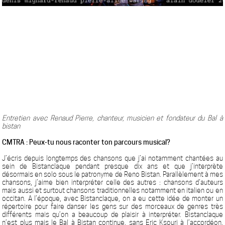
Entretien avec Renaud Pierre, chanteur, musicien et fondateur du Bal à
bistan
CMTRA : Peux-tu nous raconter ton parcours musical?
J’écris depuis longtemps des chansons que j’ai notamment chantées au
sein de Bistanclaque pendant presque dix ans et que j’interprète
désormais en solo sous le patronyme de Reno Bistan. Parallèlement à mes
chansons, j’aime bien interpréter celle des autres : chansons d’auteurs
mais aussi et surtout chansons traditionnelles notamment en italien ou en
occitan. A l’époque, avec Bistanclaque, on a eu cette idée de monter un
répertoire pour faire danser les gens sur des morceaux de genres très
différents mais qu’on a beaucoup de plaisir à interpréter. Bistanclaque
n’est plus mais le Bal à Bistan continue, sans Eric Ksouri à l’accordéon,