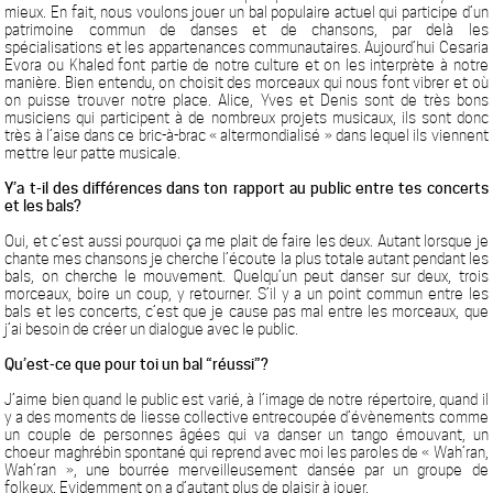
mieux. En fait, nous voulons jouer un bal populaire actuel qui participe d’un
patrimoine commun de danses et de chansons, par delà les
spécialisations et les appartenances communautaires. Aujourd’hui Cesaria
Evora ou Khaled font partie de notre culture et on les interprète à notre
manière. Bien entendu, on choisit des morceaux qui nous font vibrer et où
on puisse trouver notre place. Alice, Yves et Denis sont de très bons
musiciens qui participent à de nombreux projets musicaux, ils sont donc
très à l’aise dans ce bric-à-brac « altermondialisé » dans lequel ils viennent
mettre leur patte musicale.
Y’a t-il des différences dans ton rapport au public entre tes concerts
et les bals?
Oui, et c’est aussi pourquoi ça me plait de faire les deux. Autant lorsque je
chante mes chansons je cherche l’écoute la plus totale autant pendant les
bals, on cherche le mouvement. Quelqu’un peut danser sur deux, trois
morceaux, boire un coup, y retourner. S’il y a un point commun entre les
bals et les concerts, c’est que je cause pas mal entre les morceaux, que
j’ai besoin de créer un dialogue avec le public.
Qu’est-ce que pour toi un bal “réussi”?
J’aime bien quand le public est varié, à l’image de notre répertoire, quand il
y a des moments de liesse collective entrecoupée d’évènements comme
un couple de personnes âgées qui va danser un tango émouvant, un
choeur maghrébin spontané qui reprend avec moi les paroles de « Wah’ran,
Wah’ran », une bourrée merveilleusement dansée par un groupe de
folkeux. Evidemment on a d’autant plus de plaisir à jouer.