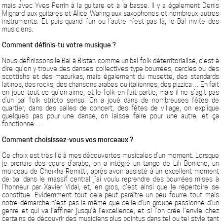
mais avec Yves Perrin à la guitare et à la basse. Il y a également Denis
Mignard aux guitares et Alice Waring aux saxophones et nombreux autres
instruments. Et puis quand l’un ou l’autre n’est pas là, le Bal invite des
musiciens.
Comment définis-tu votre musique ?
Nous définissons le Bal à Bistan comme un bal folk déterritorialisé, c’est à
dire qu’on y trouve des danses collectives type bourrées, cercles ou des
scottishs et des mazurkas, mais également du musette, des standards
latinos, des rocks, des chansons arabes ou italiennes, des pizzica… En fait
on joue tout ce qu’on aime, et le folk en fait partie, mais il ne s’agit pas
d’un bal folk stricto sensu. On a joué dans de nombreuses fêtes de
quartier, dans des salles de concert, des fêtes de village, on explique
quelques pas pour une danse, on laisse faire pour une autre, et ça
fonctionne…
Comment choisissez-vous vos morceaux ?
Ce choix est très lié à mes découvertes musicales d’un moment. Lorsque
je prenais des cours d’arabe, on a intégré un tango de Lili Boniche, un
morceau de Cheikha Remitti, après avoir assisté à un excellent moment
de bal dans le massif central j’ai voulu reprendre des bourrées mises à
l’honneur par Xavier Vidal, et, en gros, c’est ainsi que le répertoire se
constitue. Evidemment tout cela peut paraître un peu fourre tout mais
notre démarche n’est pas la même que celle d’un groupe passionné d’un
genre et qui va l’affiner jusqu’à l’excellence, et si l’on crée l’envie chez
certains de découvrir des musiciens plus pointus dans tel ou tel style tant