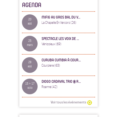
AGENDA
MIFIG AU GROS BAL DU V...
20
La Chapelle En Vercors (26)
aoû
SPECTACLE LES VOIX DE ...
25
Vénissieux (69)
mars
CURUBA CUMBIA À COUR...
28
Courpiere (63)
aoû
DIOGO CADAVAL TRIO @ R...
15 > 17
Roanne (42)
octo
Voir tous les événements