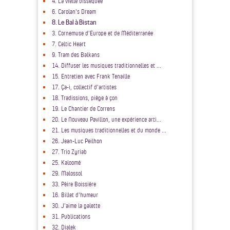
4. La vielle disséquée
6. Carolan's Dream
8. Le Bal à Bistan
3. Cornemuse d'Europe et de Méditerranée
7. Celtic Heart
9. Tram des Balkans
14. Diffuser les musiques traditionnelles et ...
15. Entretien avec Frank Tenaille
17. Ça-i, collectif d'artistes
18. Tradissions, piège à çon
19. Le Chantier de Correns
20. Le Nouveau Pavillon, une expérience arti...
21. Les musiques traditionnelles et du monde ...
26. Jean-Luc Peilhon
27. Trio Zyriab
25. Kaloomé
29. Malossol
33. Pèire Boissière
16. Billet d'humeur
30. J'aime la galette
31. Publications
32. Dialek