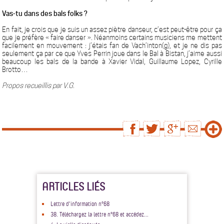
Vas-tu dans des bals folks ?
En fait, je crois que je suis un assez piètre danseur, c’est peut-être pour ça
que je préfère « faire danser ». Néanmoins certains musiciens me mettent
facilement en mouvement : j’étais fan de Vach’inton(g), et je ne dis pas
seulement ça par ce que Yves Perrin joue dans le Bal à Bistan, j’aime aussi
beaucoup les bals de la bande à Xavier Vidal, Guillaume Lopez, Cyrille
Brotto…
Propos recueillis par V.G.
ARTICLES LIÉS
Lettre d'information n°68
38. Téléchargez la lettre n°68 et accédez...