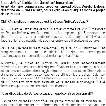
improvisées à la rédaction de cette 61ème lettre.
Avant de faire connaissance avec les Emeudroïdes, Aurélie Dubois,
directrice de Suivez'Le Jazz, nous explique en quelques mots le projet
de ce réseau.
CMTRA : Explique-nous ce qu'est le réseau Suivez'Le Jazz ?
A.D. : Suivez'Le Jazz existe depuis 16 ans et compte à ce jour 11 membres
en Région Rhône-Alpes. Sa création a été impulsée par 5 membres de
théâtres de villes de la périphérie lyonnaise. Son projet initial visait à
favoriser la libre circulation des publics entre les différentes structures.
Peu à peu, le réseau s'est développé jusqu'à réunir 11 structures. Cet
élargissement a permis d'enrichir le projet en développant
l'accompagnement des artistes dans leur projet artistique.
Aujourd'hui, le projet et l'action du réseau sont essentiellement
constitués sur ces bases historiques : favoriser l'élargissement du public
et sa libre circulation dans l'agglomération lyonnaise et en Rhône-Alpes
d'une part, et repérer, accompagner et diffuser les artistes régionaux
d'autre part. La saison 2005-2006 de Suivez'Le Jazz est ainsi riche de plus
de 50 concerts dont trois festivals et le réseau accompagne 2 à 4
formations par an selon des modalités diverses.
Tu es directrice de Suivez'le Jazz, en quoi consiste ton travail ?
L'animation du réseau constitue une partie primordiale de mon travail. Il
s'agit de faire circuler les informations et de mettre en oeuvre une