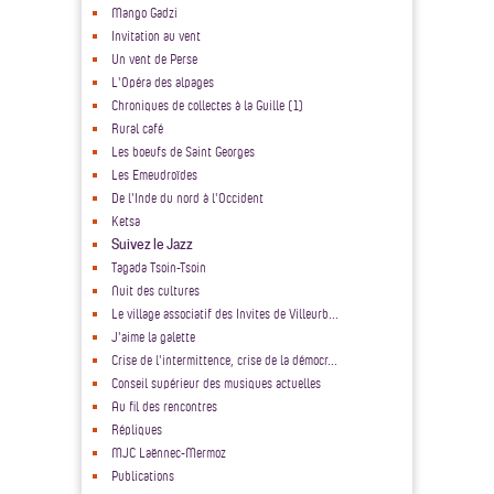
Mango Gadzi
Invitation au vent
Un vent de Perse
L'Opéra des alpages
Chroniques de collectes à la Guille (1)
Rural café
Les boeufs de Saint Georges
Les Emeudroïdes
De l'Inde du nord à l'Occident
Ketsa
Suivez le Jazz
Tagada Tsoin-Tsoin
Nuit des cultures
Le village associatif des Invites de Villeurb...
J'aime la galette
Crise de l'intermittence, crise de la démocr...
Conseil supérieur des musiques actuelles
Au fil des rencontres
Répliques
MJC Laënnec-Mermoz
Publications