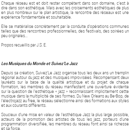
Chaque réseau est et doit rester compétent dans son domaine, c'est à
dire dans son esthétique. Mais avec les croisements esthétiques de plus
en plus nombreux sur le plan artistique, la rencontre des réseaux est une
expérience fondamentale et souhaitable.
Elle se matérialise concrètement par la conduite d'opérations communes
telles que des rencontres professionnelles, des festivals, des soirées un
peu originales...
Propos recueillis par J.S. E.
Les Musiques du Monde et Suivez'Le Jazz
Depuis sa création, Suivez'Le Jazz organise tous les deux ans un tremplin
régional autour du jazz et des musiques improvisées. Récompensant deux
lauréats sur la base de la qualité artistique et du projet de chaque
formation, les membres du réseau manifestent une ouverture évidente
sur la question de l'esthétique « jazz » reconnaissant implicitement cette
musique dans la multiplicité de ses formes. Du New Orleans au Be-Bop, de
l'électrojazz au free, le réseau sélectionne ainsi des formations aux styles
et aux courants différents.
Soucieux d'une mise en valeur de l'esthétique Jazz la plus large possible,
acteurs de la promotion des artistes de tous les jazz, porteurs d'une
programmation diversifiée, les membres du réseau font ainsi sa richesse
et sa force.