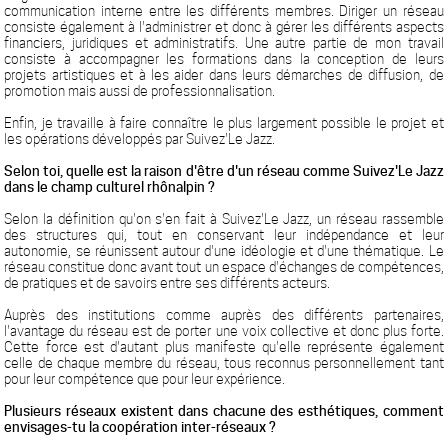
communication interne entre les différents membres. Diriger un réseau
consiste également à l'administrer et donc à gérer les différents aspects
financiers, juridiques et administratifs. Une autre partie de mon travail
consiste à accompagner les formations dans la conception de leurs
projets artistiques et à les aider dans leurs démarches de diffusion, de
promotion mais aussi de professionnalisation.
Enfin, je travaille à faire connaître le plus largement possible le projet et
les opérations développés par Suivez'Le Jazz.
Selon toi, quelle est la raison d'être d'un réseau comme Suivez'Le Jazz
dans le champ culturel rhônalpin ?
Selon la définition qu'on s'en fait à Suivez'Le Jazz, un réseau rassemble
des structures qui, tout en conservant leur indépendance et leur
autonomie, se réunissent autour d'une idéologie et d'une thématique. Le
réseau constitue donc avant tout un espace d'échanges de compétences,
de pratiques et de savoirs entre ses différents acteurs.
Auprès des institutions comme auprès des différents partenaires,
l'avantage du réseau est de porter une voix collective et donc plus forte.
Cette force est d'autant plus manifeste qu'elle représente également
celle de chaque membre du réseau, tous reconnus personnellement tant
pour leur compétence que pour leur expérience.
Plusieurs réseaux existent dans chacune des esthétiques, comment
envisages-tu la coopération inter-réseaux ?